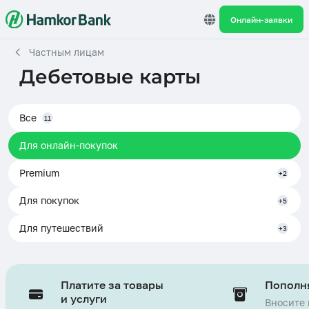
Онлайн-заявки
Частным лицам
Дебетовые карты
Все
11
Для онлайн-покупок
Premium
+2
Для покупок
+5
Для путешествий
+3
Платите за товары
Пополня
и услуги
Вносите 