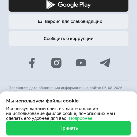
Версия для слабовидящих
Сообщить о коррупции
Последняя дата обновления информации на сайте: 06-08-2026
12:53
Мы используем файлы cookie
© 2026 АКБ «Hamkorbank»
Используя данный сайт, вы даете согласие
Лицензия № 64 ЦБ РУз от 31 августа 1991 г.
на использование файлов cookie, помогающих нам
При использовании материалов сайта ссылка на веб-сайт
сделать его удобнее для вас.
Подробнее
www.hamkorbank.uz обязательна
Принять
Продолжая пользование сайтом, я выражаю согласие
на обработку моих персональных данных