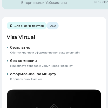
на карто
В терминалах Узбекистана
Для онлайн-покупок
USD
Visa Virtual
бесплатно
Обслуживание и оформление при заказе онлайн
без комиссии
При оплате товаров и услуг через интернет
оформление за минуту
В приложении Hamkor