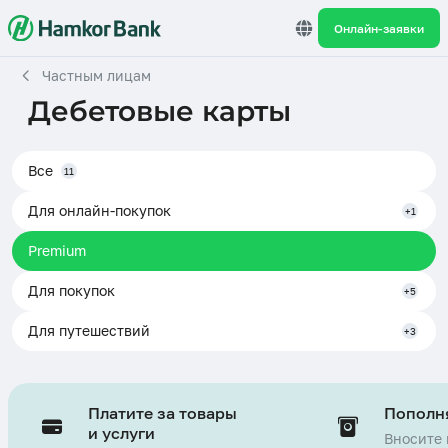
Онлайн-заявки
Частным лицам
Дебетовые карты
Все
11
Для онлайн-покупок
+1
Premium
Для покупок
+5
Для путешествий
+3
Платите за товары
Пополня
и услуги
Вносите 