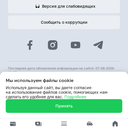
Версия для слабовидящих
Сообщить о коррупции
Последняя дата обновления информации на сайте: 07-08-2026
18:05
Мы используем файлы cookie
© 2026 АКБ «Hamkorbank»
Используя данный сайт, вы даете согласие
Лицензия № 64 ЦБ РУз от 31 августа 1991 г.
на использование файлов cookie, помогающих нам
При использовании материалов сайта ссылка на веб-сайт
сделать его удобнее для вас.
Подробнее
www.hamkorbank.uz обязательна
Принять
Продолжая пользование сайтом, я выражаю согласие
на обработку моих персональных данных