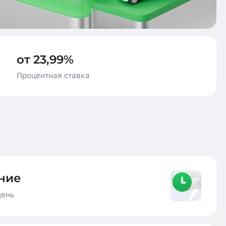
Все посты
от 23,99%
Процентная ставка
ние
день