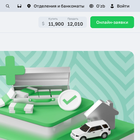
Отделения и банкоматы
Oʻzb
Войти
Купить
Продать
Онлайн-заявки
11,900
12,010
$
ИТЕЛЕЙ
КАРЬЕРА
а
Вакансии
БЕЗОПАСНОСТЬ КЛИЕНТОВ
ая приемная
Отправить резюме
Опасность APK-файлов
ребителя
Назначения
Мошенники действуют под
боты с
видом сотрудников банка
м, принятым
алог
Осторожно: мошенники
используют дипфейки!
ересмотра
ризации) условий
Учитесь и проверяйте с
FINLIT.UZ
Финансовая грамотность —
самая сильная защита