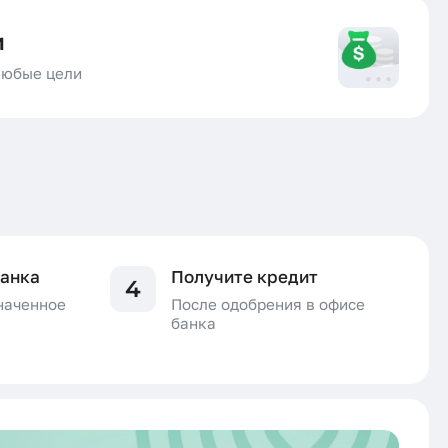
и
любые цели
банка
Получите кредит
4
значенное
После одобрения в офисе
банка