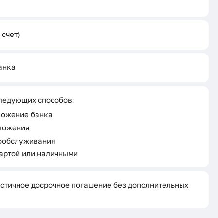
 счет)
анка
ледующих способов:
ложение банка
ложения
ообслуживания
картой или наличными
стичное досрочное погашение без дополнительных