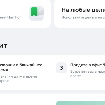
На любые цел
ении Hamkor
Используйте деньги на 
ит
озвоним в ближайшее
Придите в офис 
3
ремя
Встретим вас в на
время
значим дату и время
тречи