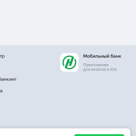
тр
Мобильный банк
Приложение
ы
для Android и iOS
банкинг
а