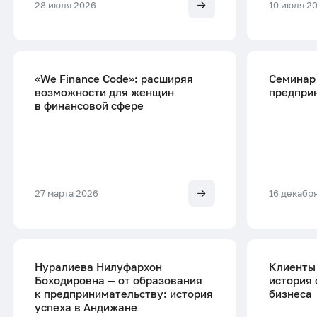
ESG
28 июля 2026
10 июля 2
«We Finance Code»: расширяя
Семинар
возможности для женщин
предпри
в финансовой сфере
27 марта 2026
16 декабр
Нуралиева Нилуфархон
Клиенты
Боходировна — от образования
история 
к предпринимательству: история
бизнеса
успеха в Андижане