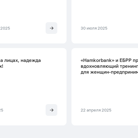
 2025
30 июля 2025
а лицах, надежда
«Hamkorbank» и ЕБРР п
х!
вдохновляющий тренин
для женщин-предприни
25
22 апреля 2025