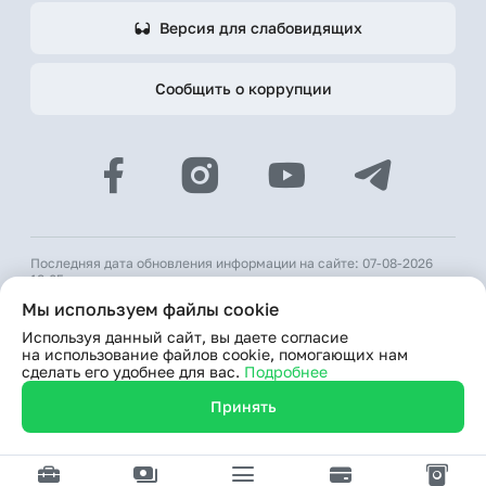
Версия для слабовидящих
Сообщить о коррупции
Последняя дата обновления информации на сайте: 07-08-2026
18:05
Мы используем файлы cookie
© 2026 АКБ «Hamkorbank»
Используя данный сайт, вы даете согласие
Лицензия № 64 ЦБ РУз от 31 августа 1991 г.
на использование файлов cookie, помогающих нам
При использовании материалов сайта ссылка на веб-сайт
сделать его удобнее для вас.
Подробнее
www.hamkorbank.uz обязательна
Принять
Продолжая пользование сайтом, я выражаю согласие
на обработку моих персональных данных