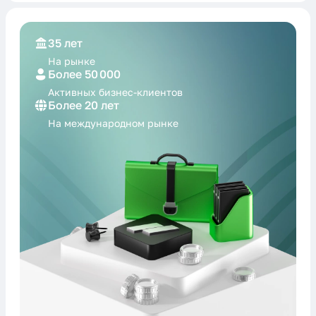
35 лет
На рынке
Более 50 000
Активных бизнес-
клиентов
Более 20 лет
На международном
рынке