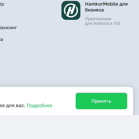
тр
HamkorMobile для
бизнеса
Приложение
для Android и iOS
банкинг
та
Принять
уста 1991 г.
ее для вас.
Подробнее
выражаю согласие на обработку моих персональных данных