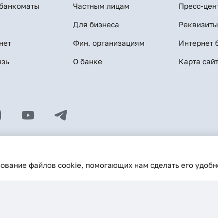
 банкоматы
Частным лицам
Пресс-цен
Для бизнеса
Реквизиты
нет
Фин. организациям
Интернет 
язь
О банке
Карта сай
2:53
© 2026 АКБ «Hamkorbank»
Лицензия № 64 ЦБ РУз от 31 авг
зование файлов cookie, помогающих нам сделать его удобн
.hamkorbank.uz обязательна
Продолжая пользование сайтом, я 