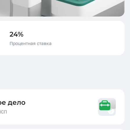
24%
Процентная ставка
ое дело
МСП