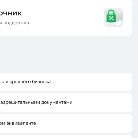
очник
я поддержка
о и среднего бизнеса
 разрешительными документами
вом эквиваленте