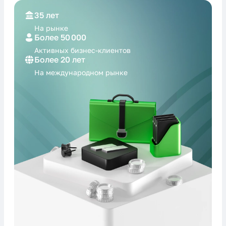
35 лет
На рынке
Более 50 000
Активных бизнес-
клиентов
Более 20 лет
На международном
рынке