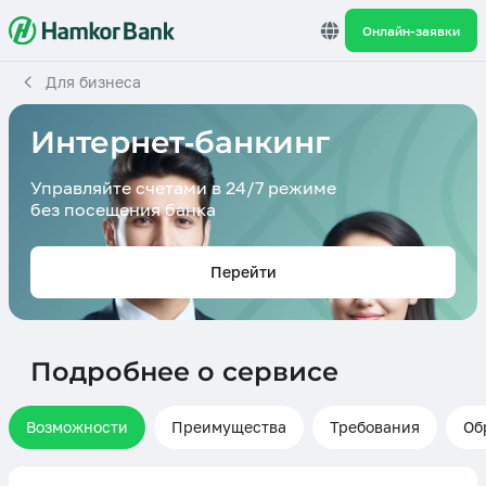
Онлайн-заявки
Для бизнеса
Интернет-банкинг
Управляйте счетами в 24/7 режиме
без посещения банка
Перейти
Подробнее о сервисе
Возможности
Преимущества
Требования
Об