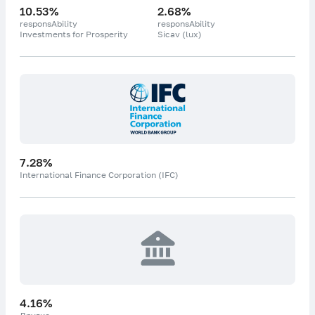
10.53%
2.68%
responsAbility
responsAbility
Investments for Prosperity
Sicav (lux)
7.28%
International Finance Corporation (IFC)
4.16%