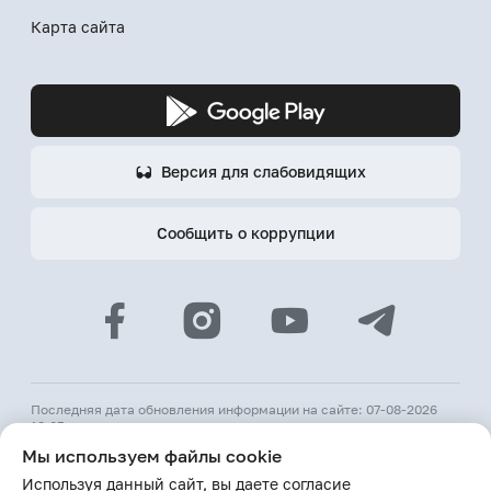
Карта сайта
Версия для слабовидящих
Сообщить о коррупции
Последняя дата обновления информации на сайте: 07-08-2026
18:05
Мы используем файлы cookie
© 2026 АКБ «Hamkorbank»
Используя данный сайт, вы даете согласие
Лицензия № 64 ЦБ РУз от 31 августа 1991 г.