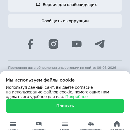
Версия для слабовидящих
Сообщить о коррупции
Последняя дата обновления информации на сайте: 06-08-2026
12:53
Мы используем файлы cookie
© 2026 АКБ «Hamkorbank»
Используя данный сайт, вы даете согласие
Лицензия № 64 ЦБ РУз от 31 августа 1991 г.
на использование файлов cookie, помогающих нам
При использовании материалов сайта ссылка на веб-сайт
сделать его удобнее для вас.
Подробнее
www.hamkorbank.uz обязательна
Принять
Продолжая пользование сайтом, я выражаю согласие
на обработку моих персональных данных
Карты
Кредиты
Меню
Автокредиты
Ипотека