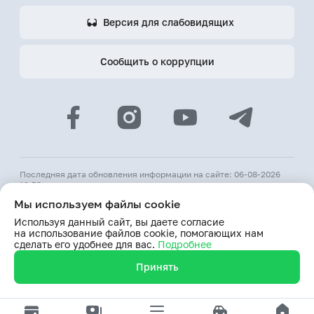
Версия для слабовидящих
Сообщить о коррупции
Последняя дата обновления информации на сайте: 06-08-2026
12:53
Мы используем файлы cookie
© 2026 АКБ «Hamkorbank»
Используя данный сайт, вы даете согласие
Лицензия № 64 ЦБ РУз от 31 августа 1991 г.
на использование файлов cookie, помогающих нам
При использовании материалов сайта ссылка на веб-сайт
сделать его удобнее для вас.
Подробнее
www.hamkorbank.uz обязательна
Принять
Продолжая пользование сайтом, я выражаю согласие
на обработку моих персональных данных