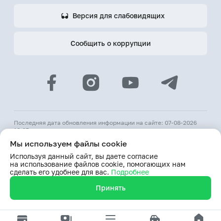
Версия для слабовидящих
Сообщить о коррупции
Последняя дата обновления информации на сайте: 07-08-2026
18:05
Мы используем файлы cookie
© 2026 АКБ «Hamkorbank»
Используя данный сайт, вы даете согласие
Лицензия № 64 ЦБ РУз от 31 августа 1991 г.
на использование файлов cookie, помогающих нам
При использовании материалов сайта ссылка на веб-сайт
сделать его удобнее для вас.
Подробнее
www.hamkorbank.uz обязательна
Принять
Продолжая пользование сайтом, я выражаю согласие
на обработку моих персональных данных