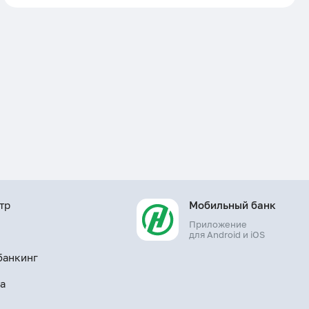
тр
Мобильный банк
Приложение
ы
для Android и iOS
банкинг
а