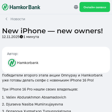
Онлайн-заявки
Новости
New iPhone — new owners!
12.11.2025
1 минута
Автор:
Hamkorbank
Победители второго этапа акции Omnypay и Hamkorbank
уже готовы делать селфи с новеньким iPhone 16 Pro!
Три iPhone 16 Pro нашли своих владельцев:
Valiev Abdurakhmon Absamadovich
Djuraeva Nasiba Muminxujayevna
Qozaqova Xurmatxon Tursunpolatovna