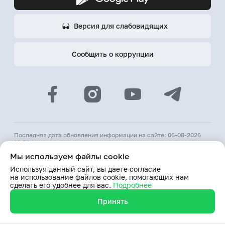
Версия для слабовидящих
Сообщить о коррупции
Последняя дата обновления информации на сайте: 06-08-2026
12:53
Мы используем файлы cookie
© 2026 АКБ «Hamkorbank»
Используя данный сайт, вы даете согласие
Лицензия № 64 ЦБ РУз от 31 августа 1991 г.
на использование файлов cookie, помогающих нам
При использовании материалов сайта ссылка на веб-сайт
сделать его удобнее для вас.
Подробнее
www.hamkorbank.uz обязательна
Принять
Продолжая пользование сайтом, я выражаю согласие
на обработку моих персональных данных