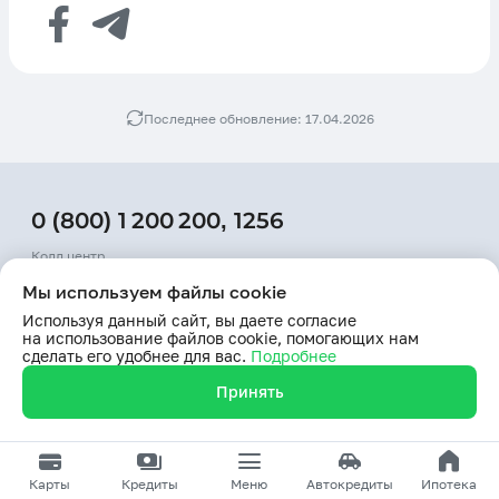
Последнее обновление: 17.04.2026
0 (800) 1 200 200
,
1256
Колл центр
Мы используем файлы cookie
+998 78 150−91−25
Используя данный сайт, вы даете согласие
Телефон доверия
на использование файлов cookie, помогающих нам
сделать его удобнее для вас.
Подробнее
Принять
Отделения и банкоматы
Курсы валют
Карты
Кредиты
Меню
Автокредиты
Ипотека
Личный кабинет