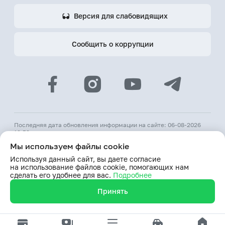
Версия для слабовидящих
Сообщить о коррупции
Последняя дата обновления информации на сайте: 06-08-2026
12:53
Мы используем файлы cookie
© 2026 АКБ «Hamkorbank»
Используя данный сайт, вы даете согласие
Лицензия № 64 ЦБ РУз от 31 августа 1991 г.
на использование файлов cookie, помогающих нам
При использовании материалов сайта ссылка на веб-сайт
сделать его удобнее для вас.
Подробнее
www.hamkorbank.uz обязательна
Принять
Продолжая пользование сайтом, я выражаю согласие
на обработку моих персональных данных