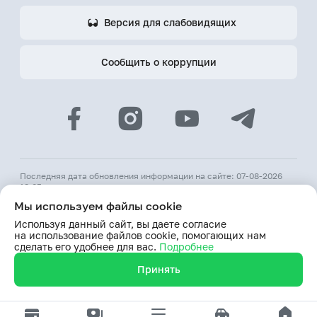
Версия для слабовидящих
Сообщить о коррупции
Последняя дата обновления информации на сайте: 07-08-2026
18:05
Мы используем файлы cookie
© 2026 АКБ «Hamkorbank»
Используя данный сайт, вы даете согласие
Лицензия № 64 ЦБ РУз от 31 августа 1991 г.
на использование файлов cookie, помогающих нам
При использовании материалов сайта ссылка на веб-сайт
сделать его удобнее для вас.
Подробнее
www.hamkorbank.uz обязательна
Принять
Продолжая пользование сайтом, я выражаю согласие
на обработку моих персональных данных