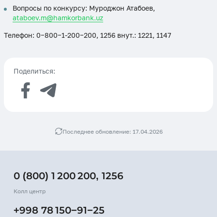
Вопросы по конкурсу: Муроджон Атабоев,
ataboev.m@hamkorbank.uz
Телефон: 0−800−1-200−200, 1256 внут.: 1221, 1147
Поделиться:
Последнее обновление: 17.04.2026
0 (800) 1 200 200
,
1256
Колл центр
+998 78 150−91−25