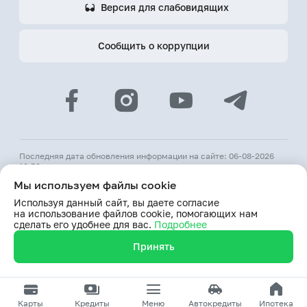
Версия для слабовидящих
Сообщить о коррупции
Последняя дата обновления информации на сайте: 06-08-2026
12:53
Мы используем файлы cookie
© 2026 АКБ «Hamkorbank»
Используя данный сайт, вы даете согласие
Лицензия № 64 ЦБ РУз от 31 августа 1991 г.
на использование файлов cookie, помогающих нам
При использовании материалов сайта ссылка на веб-сайт
сделать его удобнее для вас.
Подробнее
www.hamkorbank.uz обязательна
Принять
Продолжая пользование сайтом, я выражаю согласие
на обработку моих персональных данных
Карты
Кредиты
Меню
Автокредиты
Ипотека