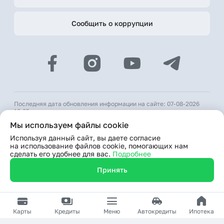
Сообщить о коррупции
Последняя дата обновления информации на сайте: 07-08-2026
18:05
Мы используем файлы cookie
© 2026 АКБ «Hamkorbank»
Используя данный сайт, вы даете согласие
Лицензия № 64 ЦБ РУз от 31 августа 1991 г.
на использование файлов cookie, помогающих нам
При использовании материалов сайта ссылка на веб-сайт
сделать его удобнее для вас.
Подробнее
www.hamkorbank.uz обязательна
Принять
Продолжая пользование сайтом, я выражаю согласие
на обработку моих персональных данных
Карты
Кредиты
Меню
Автокредиты
Ипотека