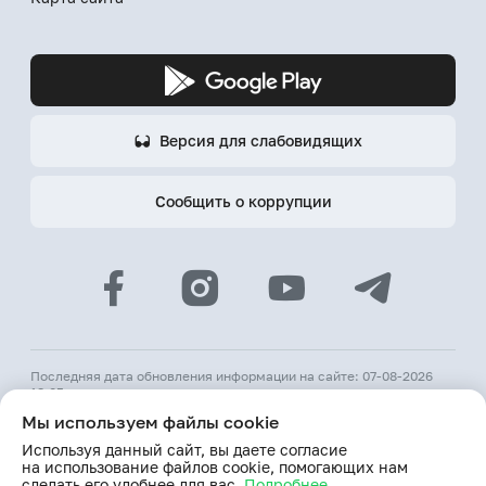
Версия для слабовидящих
Сообщить о коррупции
Последняя дата обновления информации на сайте: 07-08-2026
18:05
Мы используем файлы cookie
© 2026 АКБ «Hamkorbank»
Используя данный сайт, вы даете согласие
Лицензия № 64 ЦБ РУз от 31 августа 1991 г.
на использование файлов cookie, помогающих нам
При использовании материалов сайта ссылка на веб-сайт
сделать его удобнее для вас.
Подробнее