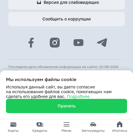
Версия для слабовидящих
Сообщить о коррупции
Последняя дата обновления информации на сайте: 10-08-2026
14:25
Мы используем файлы cookie
© 2026 АКБ «Hamkorbank»
Используя данный сайт, вы даете согласие
Лицензия № 64 ЦБ РУз от 31 августа 1991 г.
на использование файлов cookie, помогающих нам
При использовании материалов сайта ссылка на веб-сайт
сделать его удобнее для вас.
Подробнее
www.hamkorbank.uz обязательна
Принять
Продолжая пользование сайтом, я выражаю согласие
на обработку моих персональных данных
Карты
Кредиты
Меню
Автокредиты
Ипотека