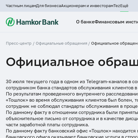
Частным лицам
Для бизнеса
Акционерам и инвесторам
Tez
Ещё
О банке
Финансовым инст
АКЦИОНЕРАМ И ИНВЕСТОРАМ
ФИНАНСОВЫМ ИНСТИТУТАМ
О БАНКЕ
Акционерам и инвесторам
Финансовым институтам
Форма уставного к
Официальная инфо
Пресс-центр
/
Официальные обращения
/
Официальное обращени
О БАНКЕ
ПРЕСС-ЦЕНТР
ДЛЯ ПОТРЕБИТЕЛЕЙ
ОФИЦИАЛЬНАЯ ИНФО
КАРЬЕРА
Финансовым институтам
Существенные факты
Межбанковские операции
Перекупленные ак
Совет Банка
Официальное обращ
Совет Банка
Официальные обращения
Виртуальная приемная
Миссия и стратегия
Вакансии
Межбанковские операции
Отчеты
Корреспондентские
Правление банка
отношения
Комитеты при Совете Банка
Новости
Уголок потребителя
Лицензия банка
Отправить резюме
Корреспондентские
Эмиссия
Финансовая грамот
30 июля текущего года в одном из Telegram-каналов в с
отношения
Финансовая отчетность
Правление Банка
Безопасность клиентов
Порядок работы с
Устав банка
Назначения
сотрудником банка стандартов обслуживания клиентов в
Дивиденды
История банка
имуществом, принятым
По результатам проведенного внутреннего расследования
Финансовая отчетность
Комплаенс контроль
Структура банка
Тендеры и конкурсы
банком в залог
Рейтинг
«Тошлок» во время обслуживания клиентов был болен, то 
Бизнес план
ESG и устойчивое 
Комплаенс контроль
сотрудник не соблюдал стандарты обслуживания в проце
Корпоративное управление
Пресс-Релизы
Карта сайта
Дочерние предпри
По данному факту в отношении сотрудника были приняты
Гарантийный фонд
Брендбук Hamkorb
объяснительное письмо от сотрудника и в качестве дис
Информация для акционеров
Финансовая грамотность
Порядок пересмотра
Система менеджме
части заработной платы сотрудника.
и инвесторов
(реструктуризации) условий
качества
По данному факту банковский офис «Тошлок» находится 
Блог
активов
банковского офиса оказывают банковские услуги в стро