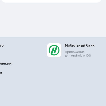
тр
Мобильный банк
Приложение
ы
для Android и iOS
банкинг
а