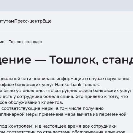
итутам
Пресс-центр
Еще
ПРЕСС-ЦЕНТР
ДЛЯ ПОТРЕБ
апитала
рмация
Официальные обращения
Карта сайт
е — Тошлок, стандарт
РМАЦИЯ
ФИНАНСОВАЯ ГРАМОТНОСТЬ
ОБЩАЯ ИНФ
ции
Новости
Виртуальна
ение — Тошлок, стан
 банка
Общая информация
История ба
Безопасность клиентов
Уголок пот
Открытие бизнеса
Кодекс кор
ность
Тендеры и конкурсы
Порядок ра
оциальной сети появилась информация о случае нарушения
имущество
Налогообложение
Гендерная 
 офисе банковских услуг Hamkorbank Тошлок.
Пресс-Релизы
банком в з
 было установлено, что сотрудник офиса банковских услуг
Составление бизнес-плана
Экологичес
есть у сотрудника болела спина. Это привело к тому, что
развитие
Финансовая грамотность
Порядок п
ссе обслуживания клиентов.
(реструкту
ятия
Антикорру
 соответствующие меры, в том числе получено
ank
Блог
активов
деятельнос
циплинарной меры применена мера вычета из переменной
нта
Политика в
под контролем, и в настоящее время все сотрудники
гом соответствии со стандартами обслуживания клиентов