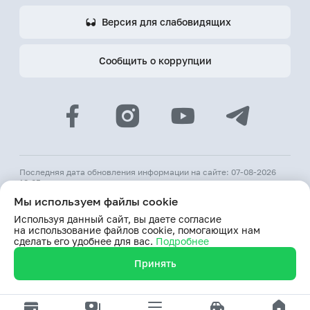
Версия для слабовидящих
Сообщить о коррупции
Последняя дата обновления информации на сайте: 07-08-2026
18:05
Мы используем файлы cookie
© 2026 АКБ «Hamkorbank»
Используя данный сайт, вы даете согласие
Лицензия № 64 ЦБ РУз от 31 августа 1991 г.
на использование файлов cookie, помогающих нам
При использовании материалов сайта ссылка на веб-сайт
сделать его удобнее для вас.
Подробнее
www.hamkorbank.uz обязательна
Принять
Продолжая пользование сайтом, я выражаю согласие
на обработку моих персональных данных