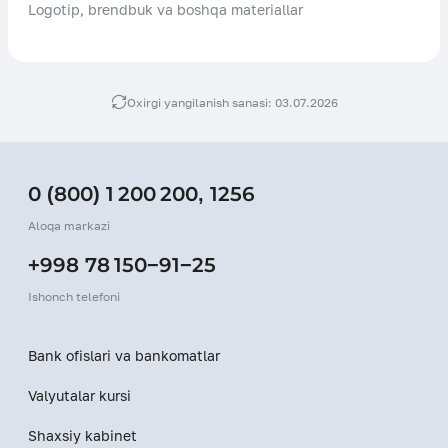
Logotip, brendbuk va boshqa materiallar
Oxirgi yangilanish sanasi: 03.07.2026
0 (800) 1 200 200
,
1256
Aloqa markazi
+998 78 150−91−25
Ishonch telefoni
Bank ofislari va bankomatlar
Valyutalar kursi
Shaxsiy kabinet