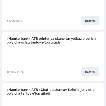
5 iyun 2026
Batafsil
«Hamkorbank» ATB printer va skanerlar yetkazib berish
bo‘yicha ochiq tanlov e’lon qiladi
12 may 2026
Batafsil
«Hamkorbank» ATB «Chat-platforma» tizimini joriy etish
bo‘yicha tanlov e’lon qiladi