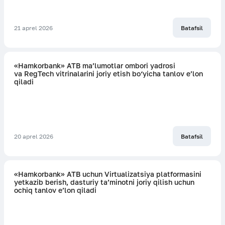
21 aprel 2026
Batafsil
«Hamkorbank» ATB ma’lumotlar ombori yadrosi
va RegTech vitrinalarini joriy etish bo‘yicha tanlov e’lon
qiladi
20 aprel 2026
Batafsil
«Hamkorbank» ATB uchun Virtualizatsiya platformasini
yetkazib berish, dasturiy ta’minotni joriy qilish uchun
ochiq tanlov e’lon qiladi