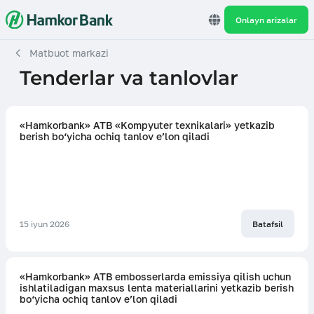
Onlayn arizalar
Matbuot markazi
Tenderlar va tanlovlar
«Hamkorbank» ATB «Kompyuter texnikalari» yetkazib
berish bo‘yicha ochiq tanlov e’lon qiladi
15 iyun 2026
Batafsil
«Hamkorbank» ATB embosserlarda emissiya qilish uchun
ishlatiladigan maxsus lenta materiallarini yetkazib berish
bo‘yicha ochiq tanlov e’lon qiladi