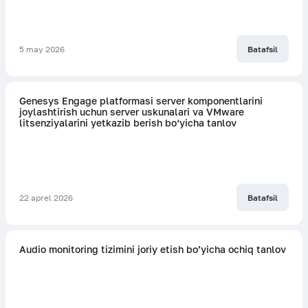
5 may 2026
Batafsil
Genesys Engage platformasi server komponentlarini
joylashtirish uchun server uskunalari va VMware
litsenziyalarini yetkazib berish bo‘yicha tanlov
22 aprel 2026
Batafsil
Audio monitoring tizimini joriy etish bo’yicha ochiq tanlov