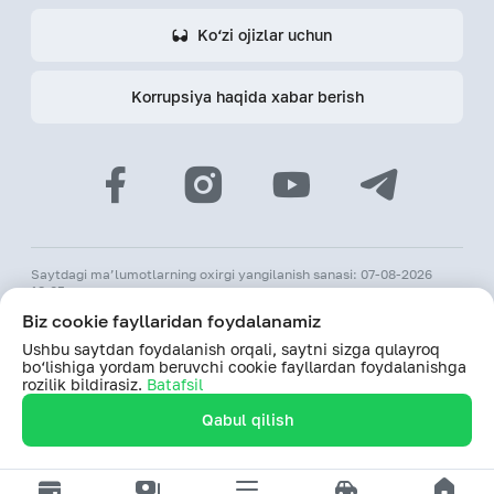
Ko‘zi ojizlar uchun
Korrupsiya haqida xabar berish
Saytdagi ma’lumotlarning oxirgi yangilanish sanasi: 07-08-2026
18:05
Biz cookie fayllaridan foydalanamiz
© 2026 «Hamkorbank» ATB
Ushbu saytdan foydalanish orqali, saytni sizga qulayroq
O‘zR MBning 31-avgust 1991-yildagi 64-sonli litsenziyasi
bo‘lishiga yordam beruvchi cookie fayllardan foydalanishga
Saytdagi ma’lumotlardan foydalanilganda hamkorbank.uz veb-
rozilik bildirasiz.
Batafsil
saytiga havolani biriktirish majburiy
Qabul qilish
Saytdan foydalanishda davom etish orqali, shaxsiy ma’lumotlarimni
qayta ishlashlariga rozilik bildiraman