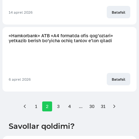
14 aprel 2026
Batafsil
«Hamkorbank» ATB «A4 formatda ofis qog’ozlari»
yetkazib berish bo‘yicha ochiq tanlov e’lon qiladi
6 aprel 2026
Batafsil
1
2
3
4
...
30
31
Savollar qoldimi?