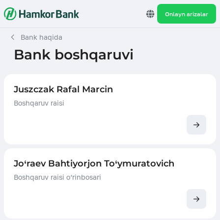
Onlayn arizalar
Bank haqida
Bank boshqaruvi
Juszczak Rafal Маrсin
Boshqaruv raisi
Jo‘raev Bahtiyorjon To‘ymuratovich
Boshqaruv raisi o‘rinbosari