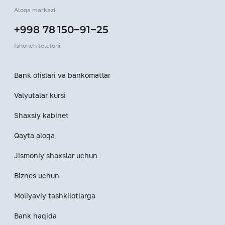
Aloqa markazi
+998 78 150−91−25
Ishonch telefoni
Bank ofislari va bankomatlar
Valyutalar kursi
Shaxsiy kabinet
Qayta aloqa
Jismoniy shaxslar uchun
Biznes uchun
Moliyaviy tashkilotlarga
Bank haqida