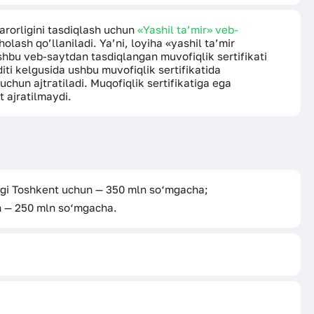
аrоrligini tasdiqlash uсhun
«Yashil ta’mir» veb-
lash qo’llaniladi. Ya’ni, loyiha «yashil tа’mir
shbu veb-saytdan tasdiqlangan muvofiqlik sertifikati
diti kelgusida ushbu muvofiqlik sertifikatida
uсhun ajtгatiladi. Muqofiqlik sertifikatiga ega
 ajratilmaydi.
ngi Toshkent uchun — 350 mln so‘mgacha;
 — 250 mln so‘mgacha.