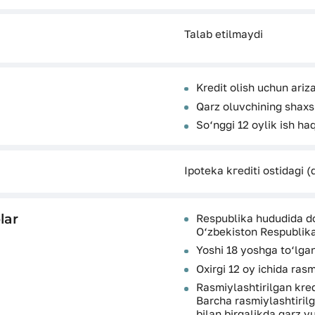
Talab etilmaydi
Kredit olish uchun ariz
Qarz oluvchining shaxsi
So‘nggi 12 oylik ish h
Ipoteka kгediti ostidagi 
lar
Respublika hududida d
O‘zbekiston Respublika
Yoshi 18 yoshga to‘lg
Oxirgi 12 oy ichida ras
Rasmiylashtirilgan kred
Barcha rasmiylashtirilg
bilan birgalikda qarz y