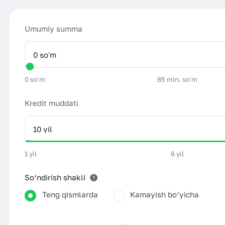
Umumiy summa
0 soʻm
85 mln. soʻm
Kredit muddati
1 yil
6 yil
So‘ndirish shakli
Teng qismlarda
Kamayish bo‘yicha