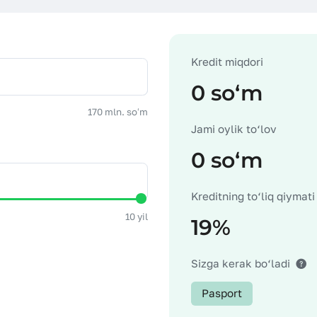
Kredit miqdori
0 soʻm
170 mln. soʻm
Jami oylik to‘lov
0 soʻm
Kreditning to‘liq qiymati
10 yil
19%
Sizga kerak bo‘ladi
Pasport