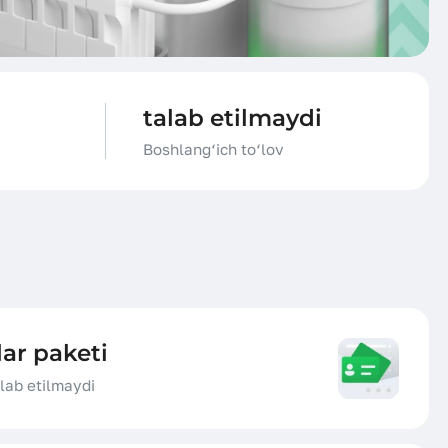
Barcha postlar
talab etilmaydi
Boshlang‘ich to‘lov
ar paketi
alab etilmaydi