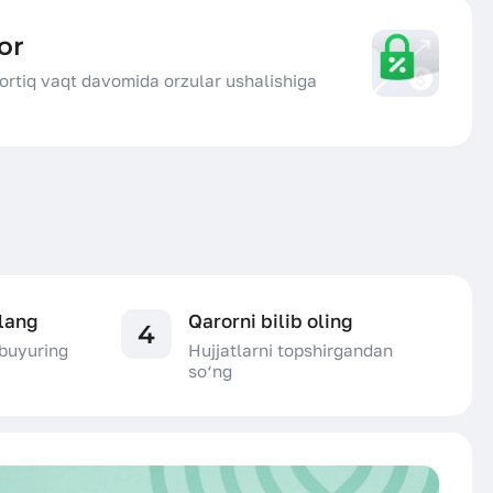
or
rtiq vaqt davomida orzular ushalishiga
rlang
Qarorni bilib oling
4
 buyuring
Hujjatlarni topshirgandan
so‘ng