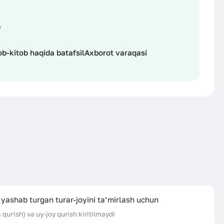
ob-kitob haqida batafsil
Axborot varaqasi
 уаshаb turgan turar-joyini ta’mirlash uchun
a quгish) va uy-joy qurish kiritilmaydi