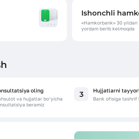
Ishonchli hamk
«Hamkorbank» 30 yildan o
yordam berib kelmoqda
sh
nsultatsiya oling
Hujjatlarni tayyo
3
hsulot va hujjatlar bo‘yicha
Bank ofisiga tashrif
nsultatsiya beramiz