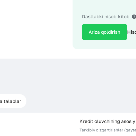
Dastlabki hisob-kitob
ajatlari
Ariza qoldirish
His
jatlar
a talablar
Кrеdit oluvchining asosiy
Tarkibiy o‘zgartirishlar (qayt