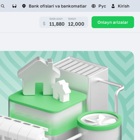
Bank ofislari va bankomatlar
Рус
Kirish
Sotib olish
Sotish
Onlayn arizalar
11,880
12,000
$
LAR UCHUN
KARYERA
i
Bo‘sh ish o‘rinlari
MIJOZLAR XAVFSIZLIGI
rtual qabulxonasi
Rezyumeni yuborish
APK fayllarning xavfi
 burchagi
Tayinlash
Firibgarlar bank xodimlari nomi
ovga olingan
ostida harakat qilmoqda
n ishlash tartibi
Diqqat: firibgarlar
 shartlarini qayta
dipfeyklardan foydalanmoqda!
sh
zatsiya) Tartibi
FINLIT.UZ bilan o‘rganing va
tekshiring
Moliyaviy savodxonlik — eng
kuchli himoya