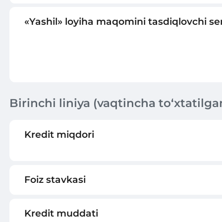
«Yashil» loyiha maqomini tasdiqlovchi ser
Birinchi liniya (vaqtincha to‘xtatilga
Kredit miqdori
Foiz stavkasi
Kredit muddati