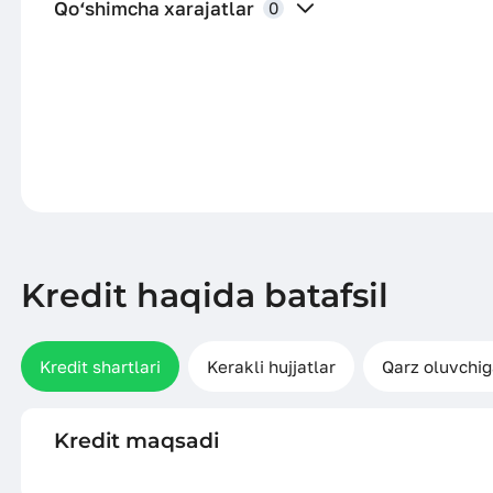
Qo‘shimcha xarajatlar
0
Sug‘urta xarajatlari
Notarius хar
Garovni baholash bo‘yicha хarajatlar
Boshqa хara
Kredit haqida batafsil
Kredit shartlari
Kerakli hujjatlar
Qarz oluvchig
Kredit maqsadi