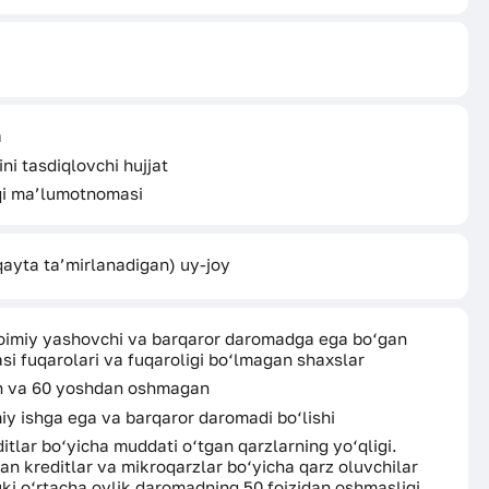
a
ni tasdiqlovchi hujjat
aqi ma’lumotnomasi
(qayta ta’mirlanadigan) uy-joy
oimiy yashovchi va barqaror daromadga ega bo‘gan
si fuqarolari va fuqaroligi bo‘lmagan shaxslar
an va 60 yoshdan oshmagan
miy ishga ega va barqaror daromadi bo‘lishi
itlar bo‘yicha muddati o‘tgan qarzlarning yo‘qligi.
an kreditlar va mikroqarzlar bo‘yicha qarz oluvchilar
uki o‘rtacha oylik daromadning 50 foizidan oshmasligi