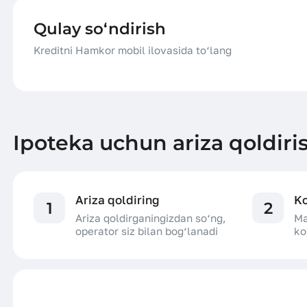
Qulay so‘ndirish
Kreditni Hamkor mobil ilovasida to‘lang
Ipoteka uchun ariza qoldiri
Ariza qoldiring
Ko
1
2
Ariza qoldirganingizdan so‘ng,
Ma
operator siz bilan bog‘lanadi
ko