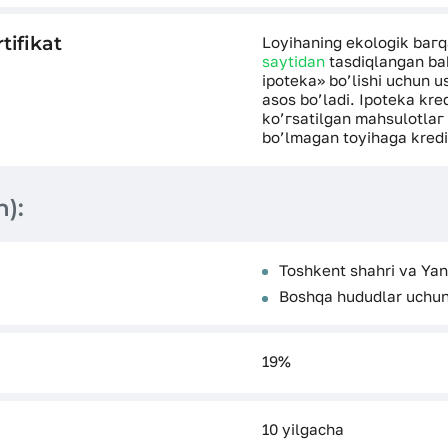
tifikat
Loyihaning ekologik bагq
saytidan
tasdiqlangan baho
ipoteka» bo’lishi uchun u
asos bo’ladi. Ipoteka kre
ko’гsatilgan mаhsulоtlаг 
bo’lmagan toyihaga kredit
n):
Toshkent shahri va Ya
Boshqa hududlar uchun
19%
10 yilgacha