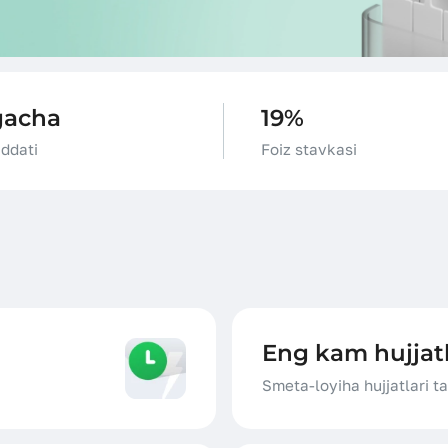
lgacha
19%
ddati
Foiz stavkasi
Eng kam hujjatl
Smeta-loyiha hujjatlari t