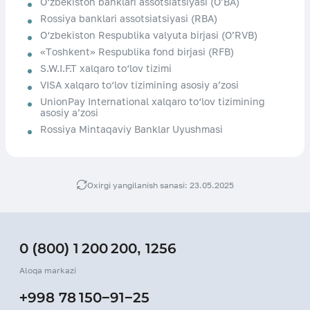
O‘zbekiston banklari assotsiatsiyasi (O’BA)
Rossiya banklari assotsiatsiyasi (RBA)
O‘zbekiston Respublika valyuta birjasi (O’RVB)
«Тoshkent» Respublika fond birjasi (RFB)
S.W.I.F.T xalqaro to‘lov tizimi
VISA xalqaro to‘lov tizimining asosiy a’zosi
UnionPay International xalqaro to‘lov tizimining
asosiy a’zosi
Rossiya Mintaqaviy Banklar Uyushmasi
Oxirgi yangilanish sanasi: 23.05.2025
0 (800) 1 200 200
,
1256
Aloqa markazi
+998 78 150−91−25