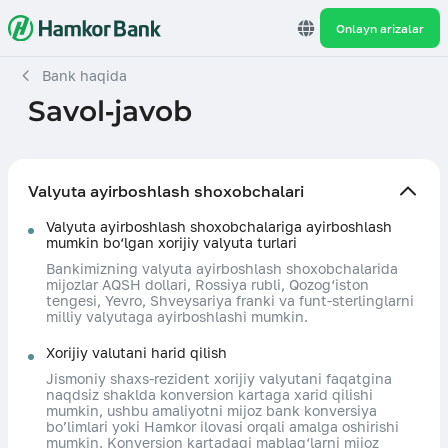
Onlayn arizalar
Bank haqida
Savol-javob
Valyuta ayirboshlash shoxobchalari
Valyuta ayirboshlash shoxobchalariga ayirboshlash
mumkin bo‘lgan xorijiy valyuta turlari
Bankimizning valyuta ayirboshlash shoxobchalarida
mijozlar AQSH dollari, Rossiya rubli, Qozog‘iston
tengesi, Yevro, Shveysariya franki va funt-sterlinglarni
milliy valyutaga ayirboshlashi mumkin.
Xorijiy valutani harid qilish
Jismoniy shaxs-rezident xorijiy valyutani faqatgina
naqdsiz shaklda konversion kartaga xarid qilishi
mumkin, ushbu amaliyotni mijoz bank konversiya
bo’limlari yoki Hamkor ilovasi orqali amalga oshirishi
mumkin. Konversion kartadagi mablag‘larni mijoz