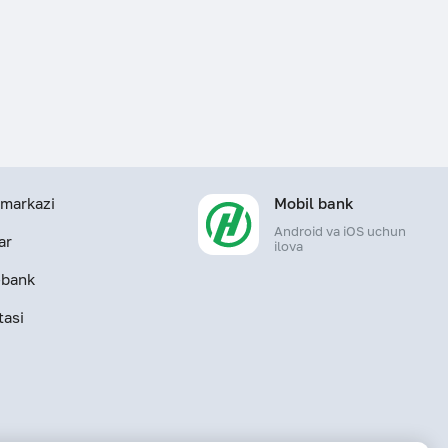
markazi
Mobil bank
Android va iOS uchun
ar
ilova
-bank
tasi