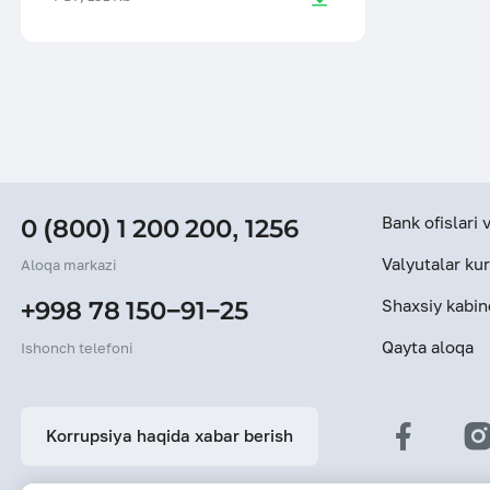
Bank ofislari
0 (800) 1 200 200
,
1256
Valyutalar kur
Aloqa markazi
Shaxsiy kabin
+998 78 150−91−25
Qayta aloqa
Ishonch telefoni
Korrupsiya haqida xabar berish