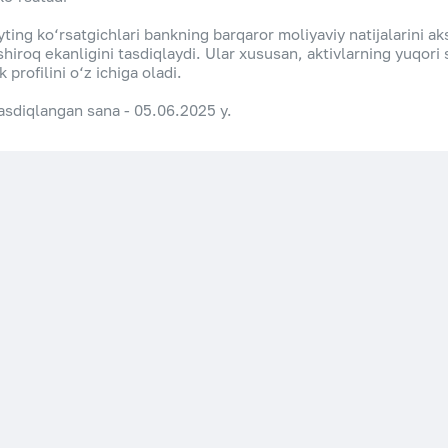
ting ko‘rsatgichlari bankning barqaror moliyaviy natijalarini ak
shiroq ekanligini tasdiqlaydi. Ular xususan, aktivlarning yuqori 
ik profilini o‘z ichiga oladi.
asdiqlangan sana - 05.06.2025 y.