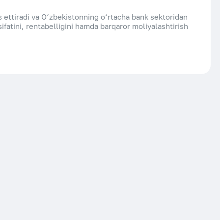
s ettiradi va O‘zbekistonning o‘rtacha bank sektoridan
sifatini, rentabelligini hamda barqaror moliyalashtirish