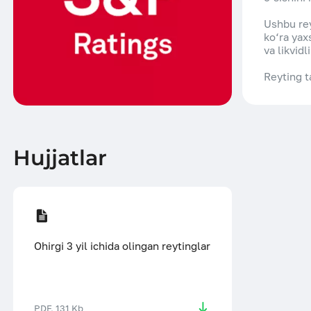
ESG
Ushbu rey
ko‘ra yax
va likvidl
Reyting t
Hujjatlar
Ohirgi 3 yil ichida olingan reytinglar
PDF, 131 Kb