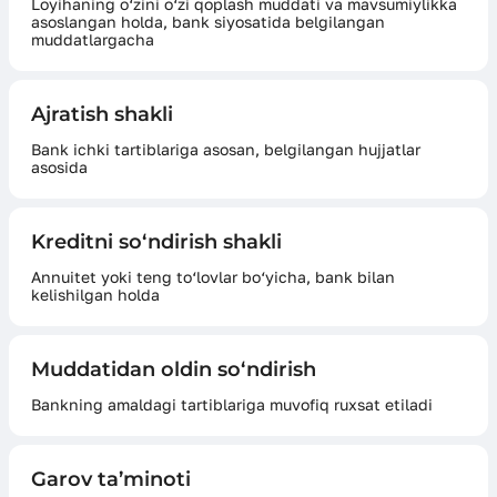
Loyihaning o‘zini o‘zi qoplash muddati va mavsumiylikka
asoslangan holda, bank siyosatida belgilangan
muddatlargacha
Ajratish shakli
Bank ichki tartiblariga asosan, belgilangan hujjatlar
asosida
Kreditni so‘ndirish shakli
Annuitet yoki teng to‘lovlar bo‘yicha, bank bilan
kelishilgan holda
Muddatidan oldin so‘ndirish
Bankning amaldagi tartiblariga muvofiq ruxsat etiladi
Garov ta’minoti