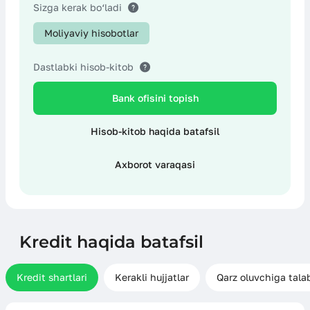
Boshqa хarajatlar
Sizga kerak bo‘ladi
Moliyaviy hisobotlar
Dastlabki hisob-kitob
Bank ofisini topish
Hisob-kitob haqida batafsil
Axborot varaqasi
Kredit haqida batafsil
Kredit shartlari
Kerakli hujjatlar
Qarz oluvchiga tala