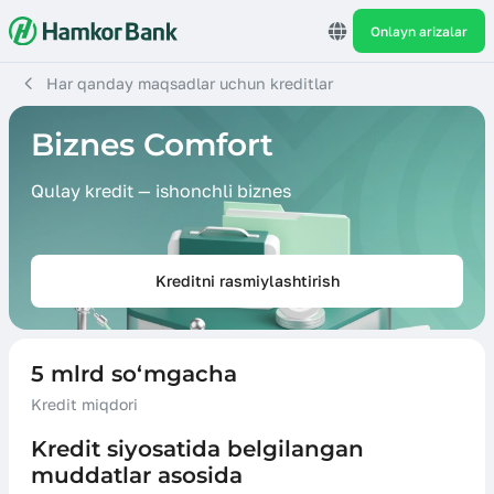
Onlayn arizalar
Har qanday maqsadlar uchun kreditlar
Biznes Comfort
Qulay kredit — ishonchli biznes
Kreditni rasmiylashtirish
5 mlrd so‘mgacha
Kredit miqdori
Kredit siyosatida belgilangan
muddatlar asosida