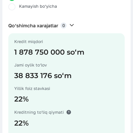
Kamayish bo‘yicha
Qo‘shimcha xarajatlar
0
Kredit miqdori
Sug‘urta xarajatlari
1 878 750 000 soʻm
Jami oylik to‘lov
38 833 176 soʻm
Notarius хarajatlari
Yillik foiz stavkasi
22%
Garovni baholash bo‘yicha хarajatlar
Kreditning to‘liq qiymati
22%