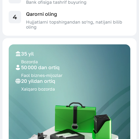
Bank ofisiga tashrif buyuring
Qarorni oling
4
Hujjatlarni topshirgandan so‘ng, natijani bilib
oling
35 yil
Bozorda
50 000 dan ortiq
Faol biznes-
mijozlar
20 yildan ortiq
Xalqaro
bozorda