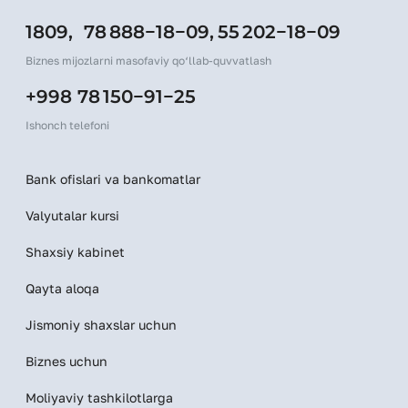
1809,
78 888−18−09,
55 202−18−09
Biznes mijozlarni masofaviy qo‘llab-quvvatlash
+998 78 150−91−25
Ishonch telefoni
Bank ofislari va bankomatlar
Valyutalar kursi
Shaxsiy kabinet
Qayta aloqa
Jismoniy shaxslar uchun
Biznes uchun
Moliyaviy tashkilotlarga