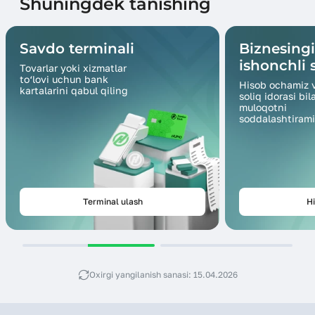
Shuningdek tanishing
Savdo terminali
Biznesing
ishonchli s
Tovarlar yoki xizmatlar
to‘lovi uchun bank
Hisob ochamiz 
kartalarini qabul qiling
soliq idorasi bil
muloqotni
soddalashtirami
Terminal ulash
Hi
Oxirgi yangilanish sanasi: 15.04.2026