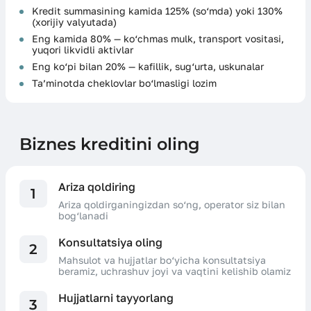
Kredit summasining kamida 125% (so‘mda) yoki 130%
(xorijiy valyutada)
Eng kamida 80% — ko‘chmas mulk, transport vositasi,
yuqori likvidli aktivlar
Eng ko‘pi bilan 20% — kafillik, sug‘urta, uskunalar
Ta’minotda cheklovlar bo‘lmasligi lozim
Biznes kreditini oling
Ariza qoldiring
1
Ariza qoldirganingizdan so‘ng, operator siz bilan
bog‘lanadi
Konsultatsiya oling
2
Mahsulot va hujjatlar bo‘yicha konsultatsiya
beramiz, uchrashuv joyi va vaqtini kelishib olamiz
Hujjatlarni tayyorlang
3