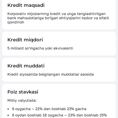
Kredit maqsadi
Korporativ mijozlarning kredit va unga tenglashtirilgan
bank mahsulotlariga bo‘lgan ehtiyojlarini tezkor va sifatli
qondirish
Kredit miqdori
5 milliard so‘mgacha yoki ekvivalenti
Kredit muddati
Kredit siyosatida belgilangan muddatlar asosida
Foiz stavkasi
Milliy valyutada:
6 oygacha — 22% dan boshlab 23% gacha
6 oydan boshlab 18 oygacha — 23% dan boshlab 25%