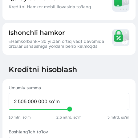
Kreditni Hamkor mobil ilovasida to‘lang
Ishonchli hamkor
«Hamkorbank» 30 yildan ortiq vaqt davomida
orzular ushalishiga yordam berib kelmoqda
Kreditni hisoblash
Umumiy summa
10 mln. soʻm
2.5 mlrd. soʻm
5 mlrd. soʻm
Boshlangʻich toʻlov