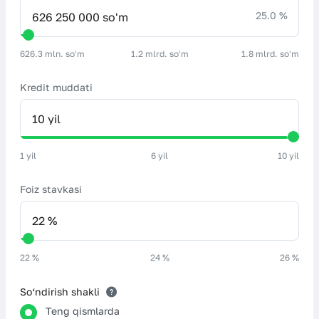
25.0 %
626.3 mln. soʻm
1.2 mlrd. soʻm
1.8 mlrd. soʻm
Kredit muddati
1 yil
6 yil
10 yil
Foiz stavkasi
22 %
24 %
26 %
So‘ndirish shakli
Teng qismlarda