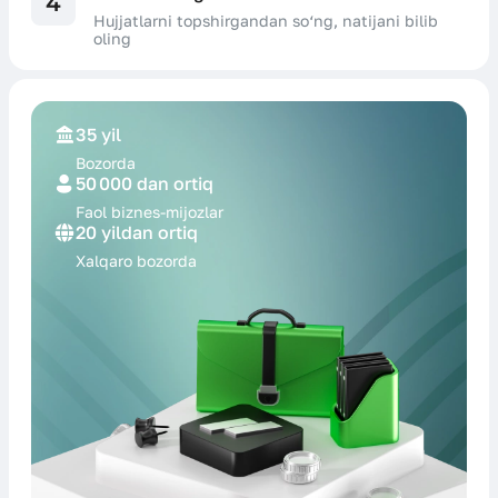
4
Hujjatlarni topshirgandan so‘ng, natijani bilib
oling
35 yil
Bozorda
50 000 dan ortiq
Faol biznes-
mijozlar
20 yildan ortiq
Xalqaro
bozorda