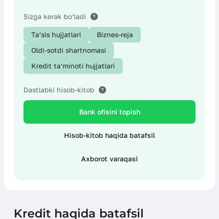
Boshqa хarajatlar
Sizga kerak bo‘ladi
Ta’sis hujjatlari
Biznes-reja
Oldi-sotdi shartnomasi
Kredit ta’minoti hujjatlari
Dastlabki hisob-kitob
Bank ofisini topish
Hisob-kitob haqida batafsil
Axborot varaqasi
Kredit haqida batafsil