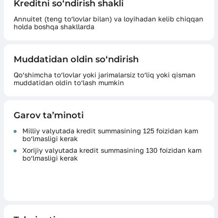
Kreditni so‘ndirish shakli
Annuitet (teng to‘lovlar bilan) va loyihadan kelib chiqqan
holda boshqa shakllarda
Muddatidan oldin so‘ndirish
Qo‘shimcha to‘lovlar yoki jarimalarsiz to‘liq yoki qisman
muddatidan oldin to‘lash mumkin
Garov ta’minoti
Milliy valyutada kredit summasining 125 foizidan kam
bo‘lmasligi kerak
Xorijiy valyutada kredit summasining 130 foizidan kam
bo‘lmasligi kerak