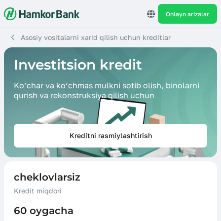
Onlayn arizalar
Asosiy vositalarni xarid qilish uchun kreditlar
Investitsion kredit
Ko’char va ko’chmas mulkni sotib olish, binolarni
qurish va rekonstruksiya qilish uchun
Kreditni rasmiylashtirish
cheklovlarsiz
Kredit miqdori
60 oygacha