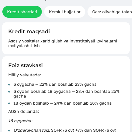
Kredit shartlari
Kerakli hujjatlar
Qarz olivchiga talab
Kredit maqsadi
Asosiy vositalar xarid qilish va investitsiyali loyihalarni
moliyalashtirish
Foiz stavkasi
Milliy valyutada:
6 oygacha — 22% dan boshlab 23% gacha
6 oydan boshlab 18 oygacha — 23% dan boshlab 25%
gacha
18 oydan boshlab — 24% dan boshlab 26% gacha
AQSh dollarida:
18 oygacha:
O‘zgaruvchan foiz:
SOFR (6 oy) +7% dan SOFR (6 oy)