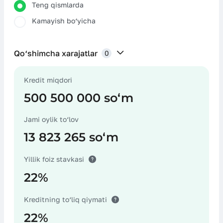
Teng qismlarda
Kamayish bo‘yicha
Qo‘shimcha xarajatlar
0
Kredit miqdori
Sug‘urta xarajatlari
500 500 000 soʻm
Jami oylik to‘lov
13 823 265 soʻm
Notarius хarajatlari
Yillik foiz stavkasi
22%
Garovni baholash bo‘yicha хarajatlar
Kreditning to‘liq qiymati
22%