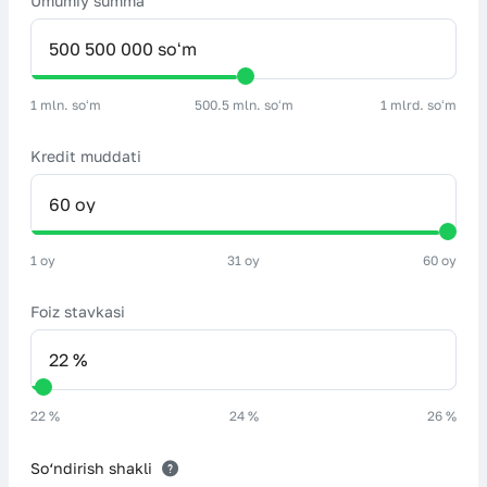
Umumiy summa
1 mln. soʻm
500.5 mln. soʻm
1 mlrd. soʻm
Kredit muddati
1 oy
31 oy
60 oy
Foiz stavkasi
22 %
24 %
26 %
So‘ndirish shakli