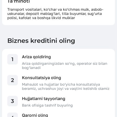
Ta’minoti
Transport vositalari, ko‘char va ko‘chmas mulk, asbob-
uskunalar, depozit mablag‘lari, tilla buyumlar, sug‘urta
polisi, kafolat va boshqa likvid mulklar
Biznes kreditini oling
Ariza qoldiring
1
Ariza qoldirganingizdan so‘ng, operator siz bilan
bog‘lanadi
Konsultatsiya oling
2
Mahsulot va hujjatlar bo‘yicha konsultatsiya
beramiz, uchrashuv joyi va vaqtini kelishib olamiz
Hujjatlarni tayyorlang
3
Bank ofisiga tashrif buyuring
Qarorni oling