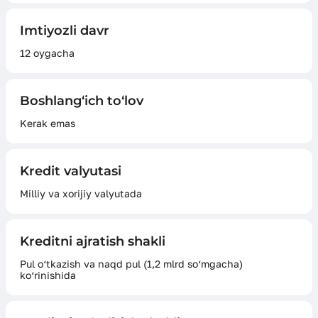
Imtiyozli davr
12 oygacha
Boshlang‘ich to‘lov
Kerak emas
Kredit valyutasi
Milliy va xorijiy valyutada
Kreditni ajratish shakli
Pul o‘tkazish va naqd pul (1,2 mlrd so‘mgacha)
ko‘rinishida