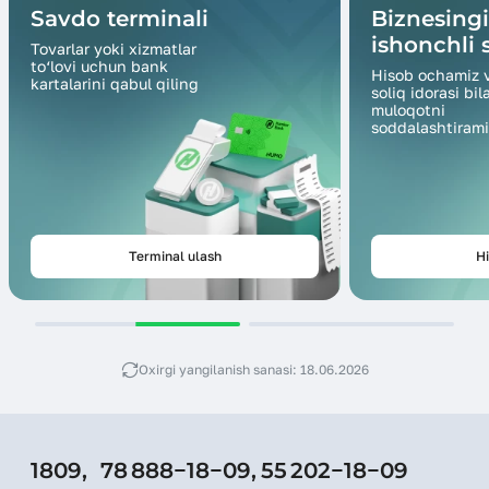
Savdo terminali
Biznesing
ishonchli s
Tovarlar yoki xizmatlar
to‘lovi uchun bank
Hisob ochamiz 
kartalarini qabul qiling
soliq idorasi bil
muloqotni
soddalashtirami
Terminal ulash
Hi
Oxirgi yangilanish sanasi: 18.06.2026
1809,
78 888−18−09,
55 202−18−09