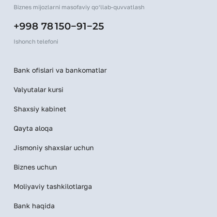
Biznes mijozlarni masofaviy qo‘llab-quvvatlash
+998 78 150−91−25
Ishonch telefoni
Bank ofislari va bankomatlar
Valyutalar kursi
Shaxsiy kabinet
Qayta aloqa
Jismoniy shaxslar uchun
Biznes uchun
Moliyaviy tashkilotlarga
Bank haqida