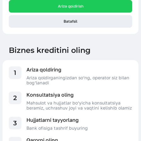
Ariza qoldirish
Batafsil
Biznes kreditini oling
Ariza qoldiring
1
Ariza qoldirganingizdan so‘ng, operator siz bilan
bog‘lanadi
Konsultatsiya oling
2
Mahsulot va hujjatlar bo‘yicha konsultatsiya
beramiz, uchrashuv joyi va vaqtini kelishib olamiz
Hujjatlarni tayyorlang
3
Bank ofisiga tashrif buyuring
Qarorni oling