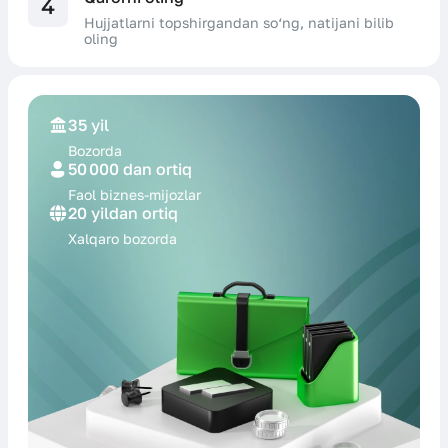
4
Hujjatlarni topshirgandan so‘ng, natijani bilib
oling
35 yil
Bozorda
50 000 dan ortiq
Faol biznes-
mijozlar
20 yildan ortiq
Xalqaro
bozorda