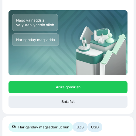
Naqd va naqdsiz
valyutani yechib olish
Har qanday maqsadda
Ariza qoldirish
Batafsil
Har qanday maqsadlar uchun
UZS
USD