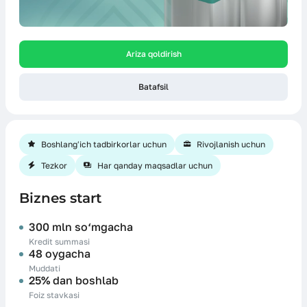
Ariza qoldirish
Batafsil
Boshlangʻich tadbirkorlar uchun
Rivojlanish uchun
Tezkor
Har qanday maqsadlar uchun
Biznes start
300 mln so‘mgacha
Kredit summasi
48 oygacha
Muddati
25% dan boshlab
Foiz stavkasi