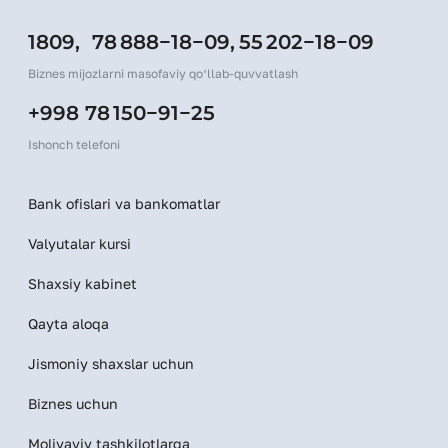
1809,
78 888−18−09,
55 202−18−09
Biznes mijozlarni masofaviy qo‘llab-quvvatlash
+998 78 150−91−25
Ishonch telefoni
Bank ofislari va bankomatlar
Valyutalar kursi
Shaxsiy kabinet
Qayta aloqa
Jismoniy shaxslar uchun
Biznes uchun
Moliyaviy tashkilotlarga