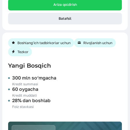
Ariza qoldirish
Batafsil
Boshlangʻich tadbirkorlar uchun
Rivojlanish uchun
Tezkor
Yangi Bosqich
300 mln so‘mgacha
Kredit summasi
60 oygacha
Kredit muddati
28% dan boshlab
Foiz stavkasi