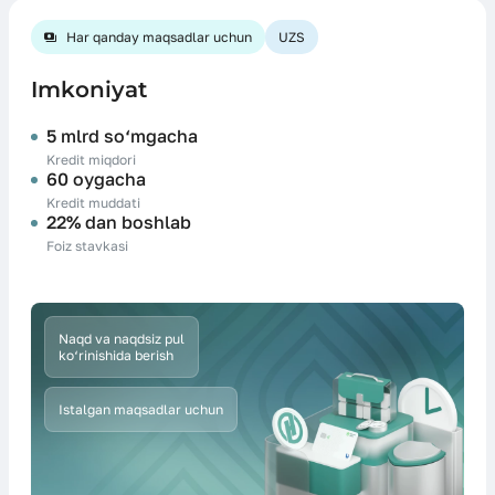
Har qanday maqsadlar uchun
UZS
Imkoniyat
5 mlrd so‘mgacha
Kredit miqdori
60 oygacha
Kredit muddati
22% dan boshlab
Foiz stavkasi
Naqd va naqdsiz pul
ko‘rinishida berish
Istalgan maqsadlar uchun