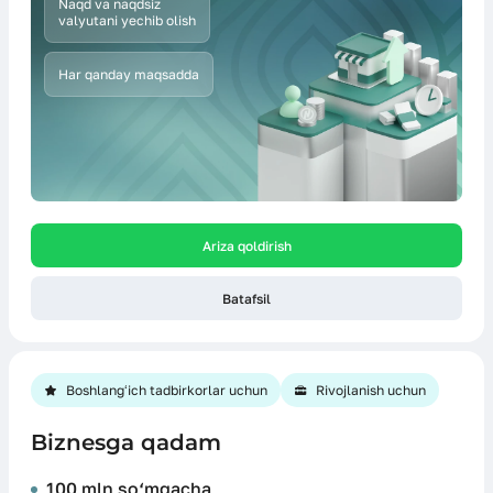
Naqd va naqdsiz
valyutani yechib olish
Har qanday maqsadda
Ariza qoldirish
Batafsil
Boshlangʻich tadbirkorlar uchun
Rivojlanish uchun
Biznesga qadam
100 mln so‘mgacha