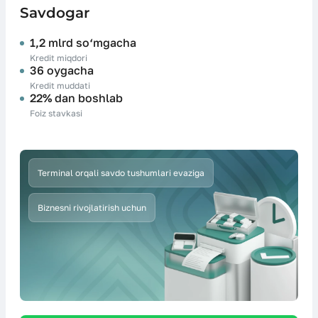
Savdogar
1,2 mlrd so‘mgacha
Kredit miqdori
36 oygacha
Kredit muddati
22% dan boshlab
Foiz stavkasi
Terminal orqali savdo tushumlari evaziga
Biznesni rivojlatirish uchun