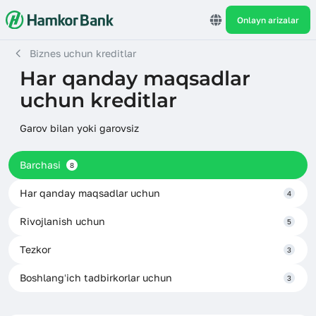
Onlayn arizalar
Biznes uchun kreditlar
Har qanday maqsadlar
uchun kreditlar
Garov bilan yoki garovsiz
Barchasi
8
Har qanday maqsadlar uchun
4
Rivojlanish uchun
5
Tezkor
3
Boshlangʻich tadbirkorlar uchun
3