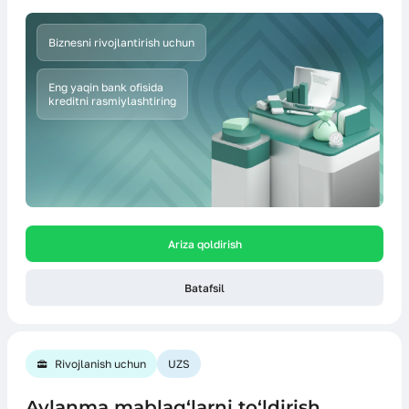
Biznesni rivojlantirish uchun
Eng yaqin bank ofisida
kreditni rasmiylashtiring
Ariza qoldirish
Batafsil
Rivojlanish uchun
UZS
Aylanma mablag‘larni to‘ldirish