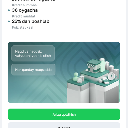
Kredit summasi
36 oygacha
Kredit muddati
25% dan boshlab
Foiz stavkasi
Naqd va naqdsiz
valyutani yechib olish
Har qanday maqsadda
Ariza qoldirish