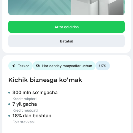
Ariza qoldirish
Batafsil
Tezkor
Har qanday maqsadlar uchun
UZS
Kichik biznesga ko‘mak
300 mln so‘mgacha
Kredit miqdori
7 yil gacha
Kredit muddati
18% dan boshlab
Foiz stavkasi