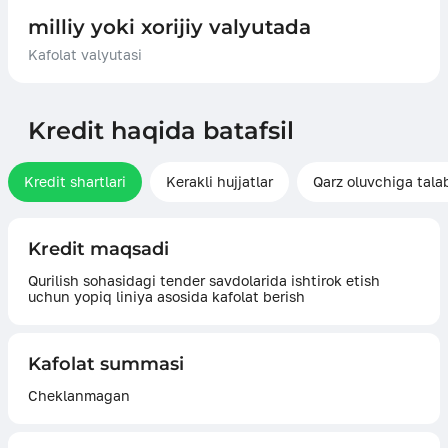
milliy yoki xorijiy valyutada
Kafolat valyutasi
Kredit haqida batafsil
Kredit shartlari
Kerakli hujjatlar
Qarz oluvchiga tala
Kredit maqsadi
Qurilish sohasidagi tender savdolarida ishtirok etish
uchun yopiq liniya asosida kafolat berish
Kafolat summasi
Cheklanmagan