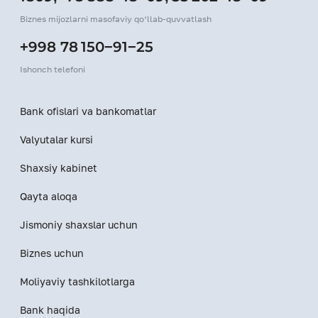
Biznes mijozlarni masofaviy qo‘llab-quvvatlash
+998 78 150−91−25
Ishonch telefoni
Bank ofislari va bankomatlar
Valyutalar kursi
Shaxsiy kabinet
Qayta aloqa
Jismoniy shaxslar uchun
Biznes uchun
Moliyaviy tashkilotlarga
Bank haqida