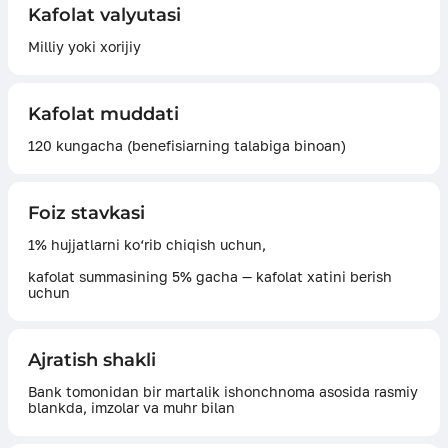
Kafolat valyutasi
Milliy yoki xorijiy
Kafolat muddati
120 kungacha (benefisiarning talabiga binoan)
Foiz stavkasi
1% hujjatlarni ko‘rib chiqish uchun,
kafolat summasining 5% gacha — kafolat xatini berish
uchun
Ajratish shakli
Bank tomonidan bir martalik ishonchnoma asosida rasmiy
blankda, imzolar va muhr bilan