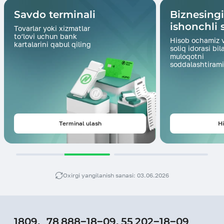
Savdo terminali
Biznesing
ishonchli s
Tovarlar yoki xizmatlar
to‘lovi uchun bank
Hisob ochamiz 
kartalarini qabul qiling
soliq idorasi bil
muloqotni
soddalashtirami
Terminal ulash
Hi
Oxirgi yangilanish sanasi: 03.06.2026
1809,
78 888−18−09,
55 202−18−09