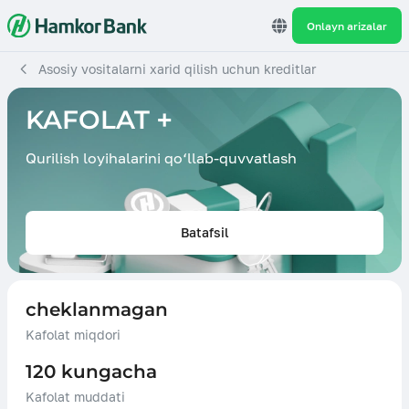
Onlayn arizalar
Asosiy vositalarni xarid qilish uchun kreditlar
KAFOLAT +
Qurilish loyihalarini qo‘llab-quvvatlash
Batafsil
cheklanmagan
Kafolat miqdori
120 kungacha
Kafolat muddati