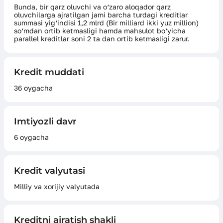
Bunda, bir qarz oluvchi va o‘zaro aloqador qarz
oluvchilarga ajratilgan jami barcha turdagi kreditlar
summasi yig‘indisi 1,2 mlrd (Bir milliard ikki yuz million)
so‘mdan ortib ketmasligi hamda mahsulot bo‘yicha
parallel kreditlar soni 2 ta dan ortib ketmasligi zarur.
Kredit muddati
36 oygacha
Imtiyozli davr
6 oygacha
Kredit valyutasi
Milliy va xorijiy valyutada
Kreditni ajratish shakli