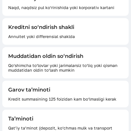
Naqd, naqdsiz pul ko‘rinishida yoki korporativ kartani
Kreditni so‘ndirish shakli
Annuitet yoki differensial shaklda
Muddatidan oldin so‘ndirish
Qo‘shimcha to‘lovlar yoki jarimalarsiz to‘liq yoki qisman
muddatidan oldin to‘lash mumkin
Garov ta’minoti
Kredit summasining 125 foizidan kam bo‘lmasligi kerak
Ta’minoti
Qat’iy ta’minot (depozit, ko‘chmas mulk va transport