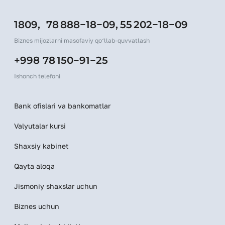
1809,
78 888−18−09,
55 202−18−09
Biznes mijozlarni masofaviy qo‘llab-quvvatlash
+998 78 150−91−25
Ishonch telefoni
Bank ofislari va bankomatlar
Valyutalar kursi
Shaxsiy kabinet
Qayta aloqa
Jismoniy shaxslar uchun
Biznes uchun