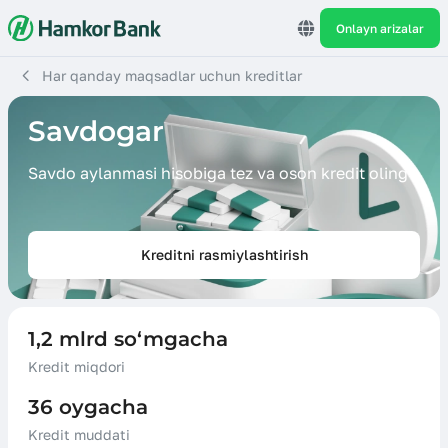
Onlayn arizalar
Har qanday maqsadlar uchun kreditlar
Savdogar
Savdo aylanmasi hisobiga tez va oson kredit oling
Kreditni rasmiylashtirish
1,2 mlrd so‘mgacha
Kredit miqdori
36 oygacha
Kredit muddati