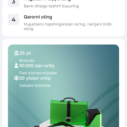
3
Bank ofisiga tashrif buyuring
Qarorni oling
4
Hujjatlarni topshirgandan so‘ng, natijani bilib
oling
35 yil
Bozorda
50 000 dan ortiq
Faol biznes-
mijozlar
20 yildan ortiq
Xalqaro
bozorda