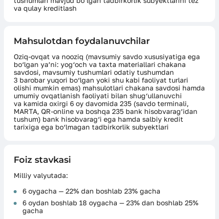
tushumlari mavjud bo‘lgan tadbirkorlik subyektlarini tez
va qulay kreditlash
Mahsulotdan foydalanuvchilar
Oziq-ovqat va nooziq (mavsumiy savdo xususiyatiga ega
bo‘lgan ya’ni: yog‘och va taxta materiallari chakana
savdosi, mavsumiy tushumlari odatiy tushumdan
3 barobar yuqori bo‘lgan yoki shu kabi faoliyat turlari
olishi mumkin emas) mahsulotlari chakana savdosi hamda
umumiy ovqatlanish faoliyati bilan shug‘ullanuvchi
va kamida oxirgi 6 oy davomida 235 (savdo terminali,
MARTA, QR-online va boshqa 235 bank hisobvarag’idan
tushum) bank hisobvarag‘i ega hamda salbiy kredit
tarixiga ega bo‘lmagan tadbirkorlik subyektlari
Foiz stavkasi
Milliy valyutada:
6 oygacha — 22% dan boshlab 23% gacha
6 oydan boshlab 18 oygacha — 23% dan boshlab 25%
gacha