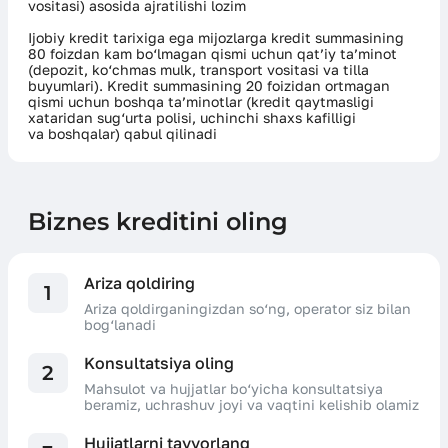
vositasi) asosida ajratilishi lozim
Ijobiy kredit tarixiga ega mijozlarga kredit summasining
80 foizdan kam bo‘lmagan qismi uchun qat’iy ta’minot
(depozit, ko‘chmas mulk, transport vositasi va tilla
buyumlari). Kredit summasining 20 foizidan ortmagan
qismi uchun boshqa ta’minotlar (kredit qaytmasligi
xataridan sug‘urta polisi, uchinchi shaxs kafilligi
va boshqalar) qabul qilinadi
Biznes kreditini oling
Ariza qoldiring
1
Ariza qoldirganingizdan so‘ng, operator siz bilan
bog‘lanadi
Konsultatsiya oling
2
Mahsulot va hujjatlar bo‘yicha konsultatsiya
beramiz, uchrashuv joyi va vaqtini kelishib olamiz
Hujjatlarni tayyorlang