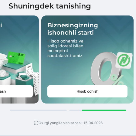
Shuningdek tanishing
i
Biznesingizning
ishonchli starti
Hisob ochamiz va
soliq idorasi bilan
muloqotni
soddalashtiramiz
lash
Hisob ochish
Oxirgi yangilanish sanasi: 15.04.2026