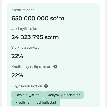
Kredit miqdori
Sug‘urta xarajatlari
650 000 000 soʻm
Jami oylik to‘lov
24 823 795 soʻm
Notarius хarajatlari
Yillik foiz stavkasi
22%
Garovni baholash bo‘yicha хarajatlar
Kreditning to‘liq qiymati
22%
Boshqa хarajatlar
Sizga kerak bo‘ladi
Ta’sis hujjatlari
Moliyaviy hisobotlar
Kredit ta’minoti hujjatlari