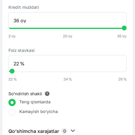
Kredit muddati
3 oy
20 oy
36 oy
Foiz stavkasi
22 %
24 %
26 %
So‘ndirish shakli
Teng qismlarda
Kamayish bo‘yicha
Qo‘shimcha xarajatlar
0