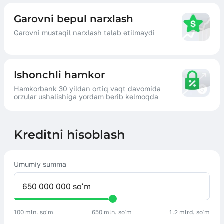
Garovni bepul narxlash
Garovni mustaqil narxlash talab etilmaydi
Ishonchli hamkor
Hamkorbank 30 yildan ortiq vaqt davomida
orzular ushalishiga yordam berib kelmoqda
Kreditni hisoblash
Umumiy summa
100 mln. soʻm
650 mln. soʻm
1.2 mlrd. soʻm