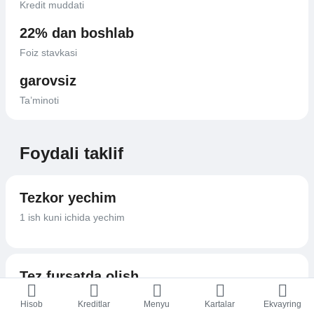
Kredit muddati
22% dan boshlab
Foiz stavkasi
garovsiz
Ta’minoti
Foydali taklif
Tezkor yechim
1 ish kuni ichida yechim
Tez fursatda olish
Hujjatlarga minimal talablar
Hisob
Kreditlar
Menyu
Kartalar
Ekvayring