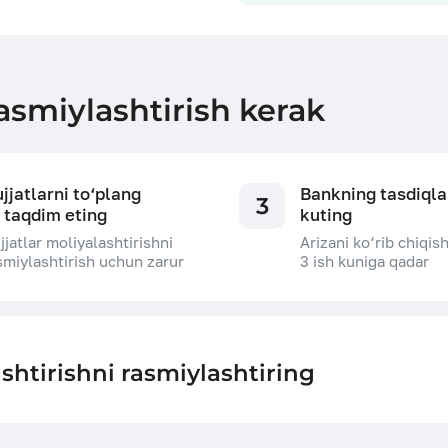
asmiylashtirish kerak
jjatlarni to‘plang
Bankning tasdiqla
3
 taqdim eting
kuting
jjatlar moliyalashtirishni
Arizani ko‘rib chiqis
smiylashtirish uchun zarur
3 ish kuniga qadar
shtirishni rasmiylashtiring