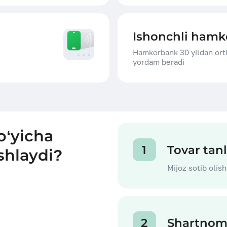
Ishonchli hamk
Hamkorbank 30 yildan orti
yordam beradi
o‘yicha
1
Tovar tan
shlaydi?
Mijoz sotib olish
2
Shartnom