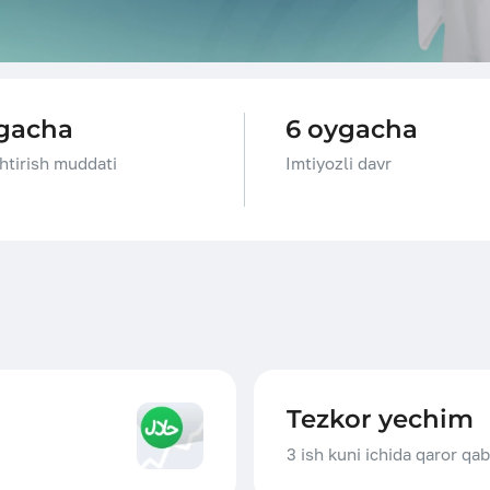
Istalgan maqsadlar uchun
Kredit liniya
gacha
6 oygacha
htirish muddati
Imtiyozli davr
Tezkor yechim
3 ish kuni ichida qaror qab