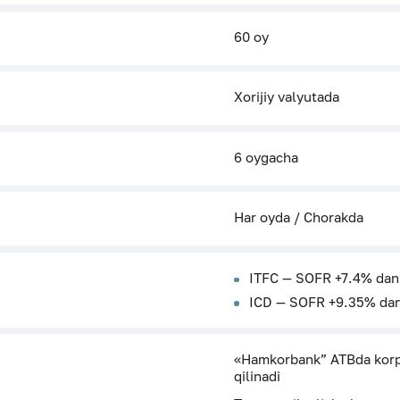
60 oy
Xorijiy valyutada
6 oygacha
Har oyda / Chorakda
ITFC — SOFR +7.4% dan
ICD — SOFR +9.35% da
«Hamkorbank” ATBda korpor
qilinadi