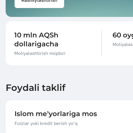
10 mln AQSh
60 oy
dollarigacha
Moliyalas
Moliyalashtirish miqdori
Foydali taklif
Islom me’yorlariga mos
Foizlar yoki kredit berish yo’q