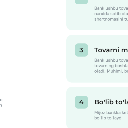
Bank ushbu tovar
narxida sotib ol
shartnomasini t
3
Tovarni m
Bank ushbu tovar
tovarning boshla
oladi. Muhimi, 
iq
4
Bo’lib to’
sh
Mijoz bankka ke
bo’lib to’laydi