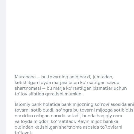
Murabaha — bu tovarning aniq narxi, jumladan,
kelishilgan foyda marjasi bilan ko’rsatilgan savdo
shartnomasi — bu marja ko’rsatilgan xizmatlar uchun
to’lov sifatida qaralishi mumkin.
Islomiy bank holatida bank mijozning so’rovi asosida an
tovarni sotib oladi, so’ngra bu tovarni mijozga sotib oli
narxidan oshgan narxda sotadi, bunda haqiqiy narx
va foyda miqdori ko’rsatiladi. Keyin mijoz bankka
oldindan kelishilgan shartnoma asosida to’lovlarni
to’laydi.