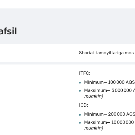
fsil
Shariat tamoyillariga mos
ITFC:
Minimum— 100 000 AQSH
Maksimum— 5 000 000 
mumkin)
ICD:
Minimum— 200 000 AQSH
Maksimum— 10 000 000 
mumkin)