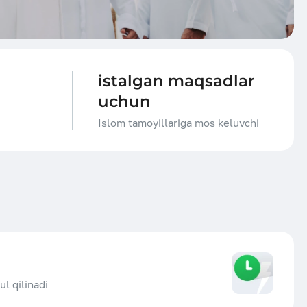
lari
istalgan maqsadlar
uchun
Islom tamoyillariga mos keluvchi
ul qilinadi