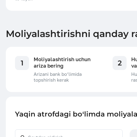
Moliyalashtirishni qanday r
Moliyalashtirish uchun
Hu
1
2
ariza bering
va
Arizani bank bo‘limida
Hu
topshirish kerak
ra
Yaqin atrofdagi bo‘limda moliyala