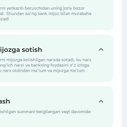
ni yetkazib beruvchidan uning joriy bozor
adi. Shundan so’ng bank mijoz bilan murabaha
uzadi
ijozga sotish
ni mijozga kelishilgan narxda sotadi, bu narx
ng’ich narxi va bankning foydasini o’z ichiga
bu narx oldindan ma’lum va mijozga ma’lum
lash
lishilgan summani belgilangan vaqt davomida