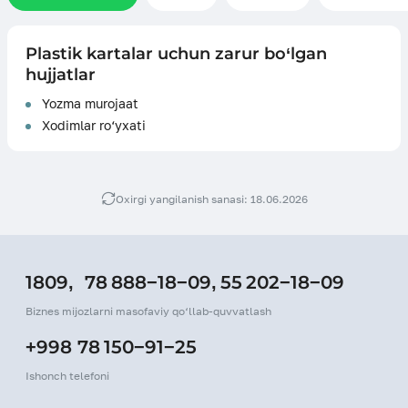
Plastik kartalar uchun zarur bo‘lgan
hujjatlar
Yozma murojaat
Xodimlar ro‘yxati
Oxirgi yangilanish sanasi: 18.06.2026
1809,
78 888−18−09,
55 202−18−09
Biznes mijozlarni masofaviy qo‘llab-quvvatlash
+998 78 150−91−25
Ishonch telefoni