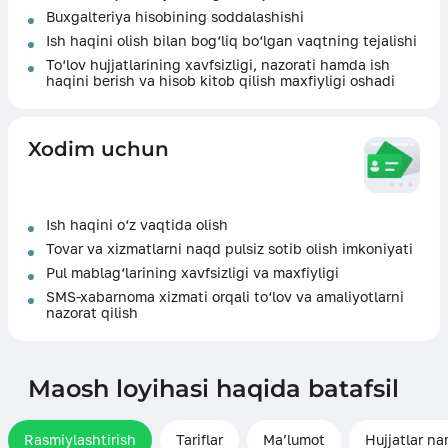
Buxgalteriya hisobining soddalashishi
Ish haqini olish bilan bog‘liq bo‘lgan vaqtning tejalishi
To‘lov hujjatlarining xavfsizligi, nazorati hamda ish
haqini berish va hisob kitob qilish maxfiyligi oshadi
Xodim uchun
Ish haqini o‘z vaqtida olish
Tovar va xizmatlarni naqd pulsiz sotib olish imkoniyati
Pul mablag‘larining xavfsizligi va maxfiyligi
SMS-xabarnoma xizmati orqali to‘lov va amaliyotlarni
nazorat qilish
Maosh loyihasi haqida batafsil
Rasmiylashtirish
Tariflar
Ma’lumot
Hujjatlar na