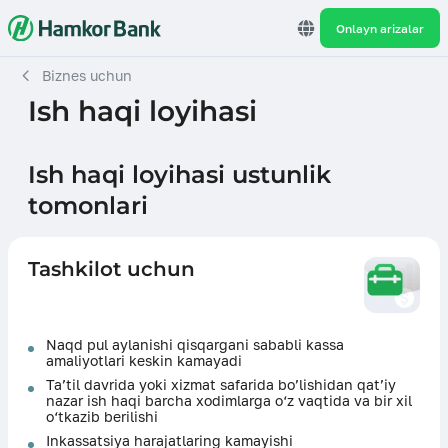
Onlayn arizalar
Biznes uchun
Ish haqi loyihasi
Ish haqi loyihasi ustunlik
tomonlari
Tashkilot uchun
Naqd pul aylanishi qisqargani sababli kassa
amaliyotlari keskin kamayadi
Ta’til davrida yoki xizmat safarida bo’lishidan qat’iy
nazar ish haqi barcha xodimlarga o‘z vaqtida va bir xil
o‘tkazib berilishi
Inkassatsiya harajatlaring kamayishi