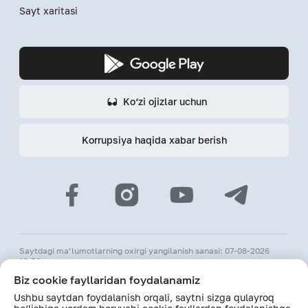
Sayt xaritasi
Ko‘zi ojizlar uchun
Korrupsiya haqida xabar berish
Saytdagi ma’lumotlarning oxirgi yangilanish sanasi: 07-08-2026
12:56
Biz cookie fayllaridan foydalanamiz
© 2026 «Hamkorbank» ATB
Ushbu saytdan foydalanish orqali, saytni sizga qulayroq
O‘zR MBning 31-avgust 1991-yildagi 64-sonli litsenziyasi