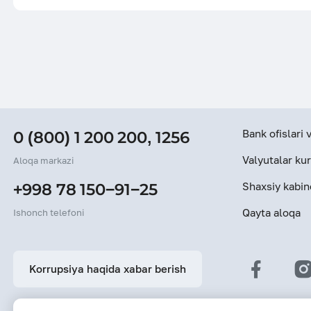
Bank ofislari
0 (800) 1 200 200
,
1256
Valyutalar kur
Aloqa markazi
Shaxsiy kabin
+998 78 150−91−25
Qayta aloqa
Ishonch telefoni
Korrupsiya haqida xabar berish