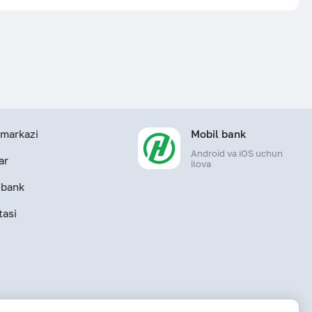
markazi
Mobil bank
Android va iOS uchun
ar
ilova
-bank
tasi