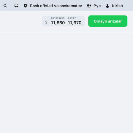
Bank ofislari va bankomatlar
Рус
Kirish
Sotib olish
Sotish
Onlayn arizalar
11,860
11,970
$
LAR UCHUN
KARYERA
i
Bo‘sh ish o‘rinlari
LUMOT
rtual qabulxonasi
Rezyumeni yuborish
Media
 burchagi
Tayinlash
etika kodeksi
Sayt xaritasi
vga olingan mulklar
 tartibi
yosat
Iste’molchi burchagi
 shartlarini qayta
Savol-javob
sh
zatsiya) Tartibi
Hamkorbank brendbuki
sati
dagi siyosat