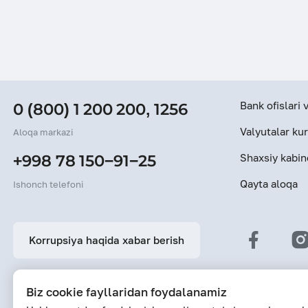
Bank ofislari
0 (800) 1 200 200
,
1256
Valyutalar kur
Aloqa markazi
Shaxsiy kabin
+998 78 150−91−25
Qayta aloqa
Ishonch telefoni
Korrupsiya haqida xabar berish
Biz cookie fayllaridan foydalanamiz
Saytdagi ma’lumotlarning oxirgi yangilanish sanasi: 06-08-2026 12:53