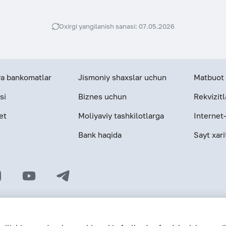
Oxirgi yangilanish sanasi: 07.05.2026
 va bankomatlar
Jismoniy shaxslar uchun
Matbuot 
si
Biznes uchun
Rekvizitl
et
Moliyaviy tashkilotlarga
Internet
Bank haqida
Sayt xari
© 2026 «Hamkorbank» ATB
O‘zR MBning 31-avgust 1991-yildagi 64-