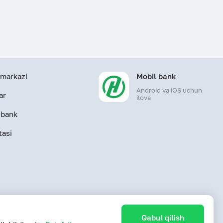
markazi
Mobil bank
Android va iOS uchun
ar
ilova
-bank
tasi
Qabul qilish
sonli litsenziyasi