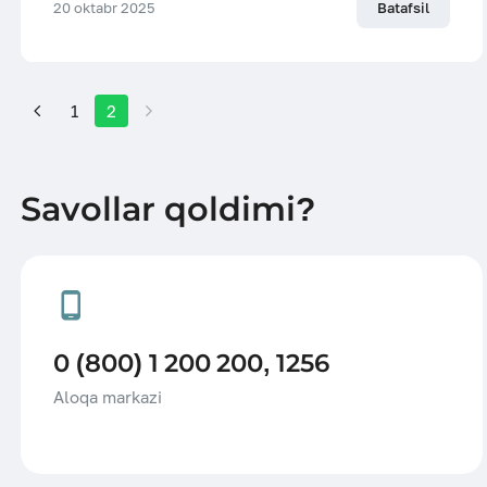
20 oktabr 2025
Batafsil
ESG
1
2
Savollar qoldimi?
0 (800) 1 200 200, 1256
Aloqa markazi