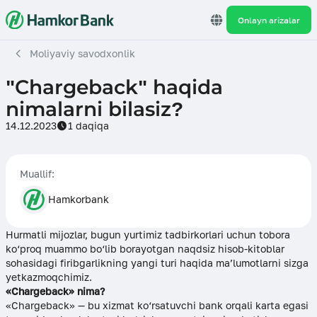
Onlayn arizalar
Moliyaviy savodxonlik
​"Chargeback" haqida
nimalarni bilasiz?
14.12.2023
1 daqiqa
Muallif:
Hamkorbank
Hurmatli mijozlar, bugun yurtimiz tadbirkorlari uchun tobora
ko‘proq muammo bo‘lib borayotgan naqdsiz hisob-kitoblar
sohasidagi firibgarlikning yangi turi haqida ma’lumotlarni sizga
yetkazmoqchimiz.
«Chargeback» nima?
«Chargeback» — bu xizmat ko‘rsatuvchi bank orqali karta egasi