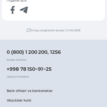
Поделиться:
Oxirgi yangilanish sanasi: 17.04.2026
0 (800) 1 200 200
,
1256
Aloqa markazi
+998 78 150−91−25
Ishonch telefoni
Bank ofislari va bankomatlar
Valyutalar kursi