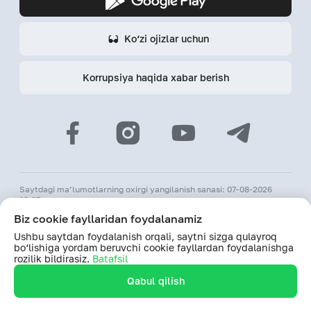
Ko‘zi ojizlar uchun
Korrupsiya haqida xabar berish
Saytdagi ma’lumotlarning oxirgi yangilanish sanasi: 07-08-2026
18:05
Biz cookie fayllaridan foydalanamiz
© 2026 «Hamkorbank» ATB
Ushbu saytdan foydalanish orqali, saytni sizga qulayroq
O‘zR MBning 31-avgust 1991-yildagi 64-sonli litsenziyasi
bo‘lishiga yordam beruvchi cookie fayllardan foydalanishga
Saytdagi ma’lumotlardan foydalanilganda hamkorbank.uz veb-
rozilik bildirasiz.
Batafsil
saytiga havolani biriktirish majburiy
Qabul qilish
Saytdan foydalanishda davom etish orqali, shaxsiy ma’lumotlarimni
qayta ishlashlariga rozilik bildiraman