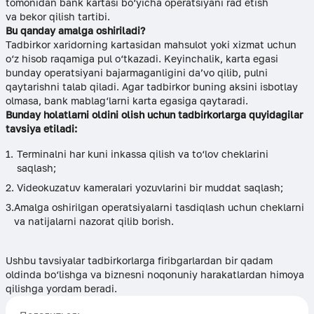
tomonidan bank kartasi bo‘yicha operatsiyani rad etish
va bekor qilish tartibi.
Bu qanday amalga oshiriladi?
Tadbirkor xaridorning kartasidan mahsulot yoki xizmat uchun
o‘z hisob raqamiga pul o‘tkazadi. Keyinchalik, karta egasi
bunday operatsiyani bajarmaganligini da’vo qilib, pulni
qaytarishni talab qiladi. Agar tadbirkor buning aksini isbotlay
olmasa, bank mablag‘larni karta egasiga qaytaradi.
Bunday holatlarni oldini olish uchun tadbirkorlarga quyidagilar
tavsiya etiladi:
Terminalni har kuni inkassa qilish va to‘lov cheklarini
saqlash;
Videokuzatuv kameralari yozuvlarini bir muddat saqlash;
Amalga oshirilgan operatsiyalarni tasdiqlash uchun cheklarni
va natijalarni nazorat qilib borish.
Ushbu tavsiyalar tadbirkorlarga firibgarlardan bir qadam
oldinda bo‘lishga va biznesni noqonuniy harakatlardan himoya
qilishga yordam beradi.