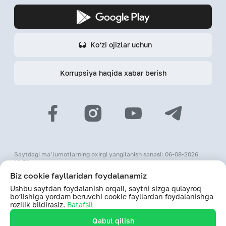
Ko‘zi ojizlar uchun
Korrupsiya haqida xabar berish
Saytdagi ma’lumotlarning oxirgi yangilanish sanasi: 06-08-2026
12:53
Biz cookie fayllaridan foydalanamiz
© 2026 «Hamkorbank» ATB
Ushbu saytdan foydalanish orqali, saytni sizga qulayroq
O‘zR MBning 31-avgust 1991-yildagi 64-sonli litsenziyasi
bo‘lishiga yordam beruvchi cookie fayllardan foydalanishga
Saytdagi ma’lumotlardan foydalanilganda hamkorbank.uz veb-
rozilik bildirasiz.
Batafsil
saytiga havolani biriktirish majburiy
Qabul qilish
Saytdan foydalanishda davom etish orqali, shaxsiy ma’lumotlarimni