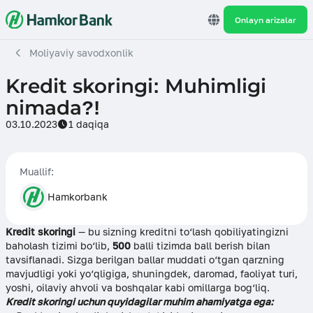
Onlayn arizalar
Moliyaviy savodxonlik
Kredit skoringi: Muhimligi
nimada?!
03.10.2023
1 daqiqa
Muallif:
Hamkorbank
Kredit skoringi
— bu sizning kreditni to‘lash qobiliyatingizni
baholash tizimi bo‘lib,
500
balli tizimda ball berish bilan
tavsiflanadi. Sizga berilgan ballar muddati o‘tgan qarzning
mavjudligi yoki yo‘qligiga, shuningdek, daromad, faoliyat turi,
yoshi, oilaviy ahvoli va boshqalar kabi omillarga bog‘liq.
Kredit skoringi uchun quyidagilar muhim ahamiyatga ega: