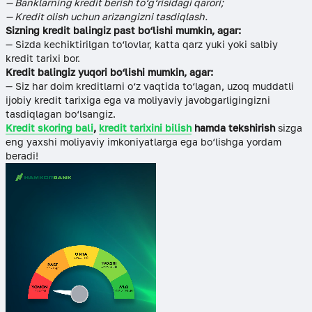
— Banklarning kredit berish to‘g‘risidagi qarori;
— Kredit olish uchun arizangizni tasdiqlash.
Sizning kredit balingiz past bo‘lishi mumkin, agar:
— Sizda kechiktirilgan to‘lovlar, katta qarz yuki yoki salbiy
kredit tarixi bor.
Kredit balingiz yuqori bo‘lishi mumkin, agar:
— Siz har doim kreditlarni o‘z vaqtida to‘lagan, uzoq muddatli
ijobiy kredit tarixiga ega va moliyaviy javobgarligingizni
tasdiqlagan bo‘lsangiz.
Kredit skoring bali
,
kredit tarixini bilish
hamda tekshirish
sizga
eng yaxshi moliyaviy imkoniyatlarga ega bo‘lishga yordam
beradi!