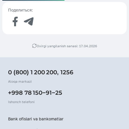
Поделиться:
Oxirgi yangilanish sanasi: 17.04.2026
0 (800) 1 200 200
,
1256
Aloqa markazi
+998 78 150−91−25
Ishonch telefoni
Bank ofislari va bankomatlar