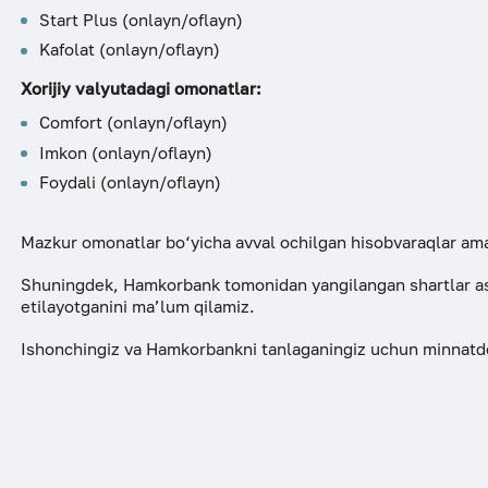
Start Plus (onlayn/oflayn)
ESG
Kafolat (onlayn/oflayn)
Xorijiy valyutadagi omonatlar:
Comfort (onlayn/oflayn)
Imkon (onlayn/oflayn)
Foydali (onlayn/oflayn)
Mazkur omonatlar bo‘yicha avval ochilgan hisobvaraqlar ama
Shuningdek, Hamkorbank tomonidan yangilangan shartlar aso
etilayotganini ma’lum qilamiz.
Ishonchingiz va Hamkorbankni tanlaganingiz uchun minnatdor