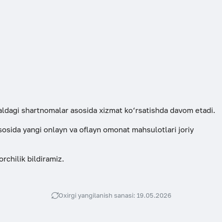
ldagi shartnomalar asosida xizmat ko‘rsatishda davom etadi.
sida yangi onlayn va oflayn omonat mahsulotlari joriy
chilik bildiramiz.
Oxirgi yangilanish sanasi: 19.05.2026