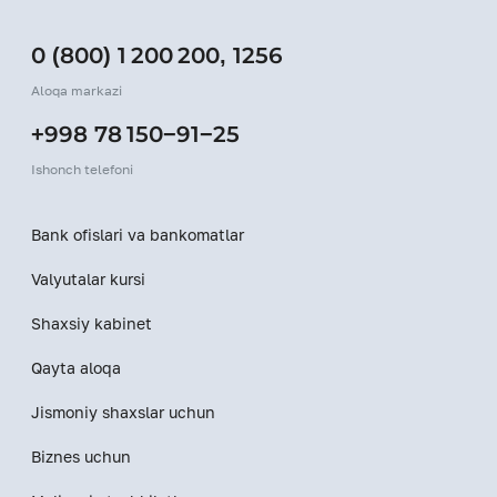
0 (800) 1 200 200
,
1256
Aloqa markazi
+998 78 150−91−25
Ishonch telefoni
Bank ofislari va bankomatlar
Valyutalar kursi
Shaxsiy kabinet
Qayta aloqa
Jismoniy shaxslar uchun
Biznes uchun