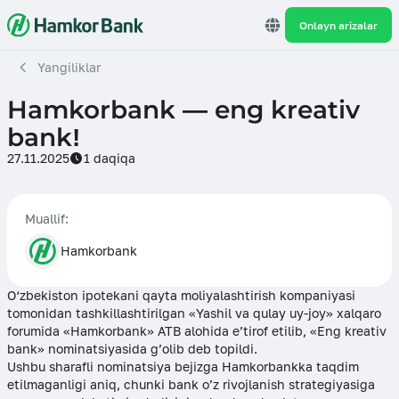
Onlayn arizalar
Yangiliklar
Hamkorbank — eng kreativ
bank!
27.11.2025
1 daqiqa
Muallif:
Hamkorbank
O‘zbekiston ipotekani qayta moliyalashtirish kompaniyasi
tomonidan tashkillashtirilgan «Yashil va qulay uy-joy» xalqaro
forumida «Hamkorbank» ATB alohida e’tirof etilib, «Eng kreativ
bank» nominatsiyasida g’olib deb topildi.
Ushbu sharafli nominatsiya bejizga Hamkorbankka taqdim
etilmaganligi aniq, chunki bank o’z rivojlanish strategiyasiga