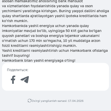
asosan mamlakatimiz aholisining bank mahsulot
va xizmatlaridan foydalanishida yanada qulay va oson
yechimlarni yaratishga kirishgan. Buning yaqqol dalilini aholiga
qulay shartlarda ajratilayotgan yashil ipoteka kreditlarida ham
ko’rish mumkin.
Hamkorbankda yashil energiya uchun yanada qulay
imkoniyatlar mavjud bo’lib, uyingizga 50 kVt gacha bo‘lgan
quyosh panellari va boshqa energiya tejamkor uskunalarni
o‘rnatish uchun 170 mln so‘mgacha, 10 yil muddatga arzon
foizli kreditlarni rasmiylashtirishigiz mumkin.
Yashil kreditlarni rasmiylashtirish uchun Hamkorbank ofislariga
tashrif buyuring!
Hamkorbank bilan yashil energiyaga o‘ting!
Поделиться:
Oxirgi yangilanish sanasi: 17.04.2026