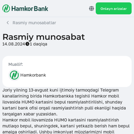
Onlayn arizalar
Rasmiy munosabatlar
Rasmiy munosabat
14.08.2024
1 daqiqa
Muallif:
Hamkorbank
Joriy yilning 13-avgust kuni ijtimoiy tarmoqdagi Telegram
kanallarining birida Hamkorbankka tegishli Hamkor mobil
ilovasida HUMO kartasini bepul rasmiylashtirilishi, shunday
kartani bank ofisi orqali rasmiylashtirish pulli ekanligi haqida
tarqalgan xabar yuzasidan.
Hamkor mobil ilovamizda HUMO kartasini rasmiylashtirish
mutlaqo bepul, shuningdek, kartani yetkazib berish ham bepul
amalga oshiriladi. Ushbu imkoniyat mijozlarimizni mobil