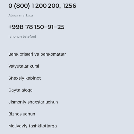
0 (800) 1 200 200
,
1256
Aloqa markazi
+998 78 150−91−25
Ishonch telefoni
Bank ofislari va bankomatlar
Valyutalar kursi
Shaxsiy kabinet
Qayta aloqa
Jismoniy shaxslar uchun
Biznes uchun
Moliyaviy tashkilotlarga