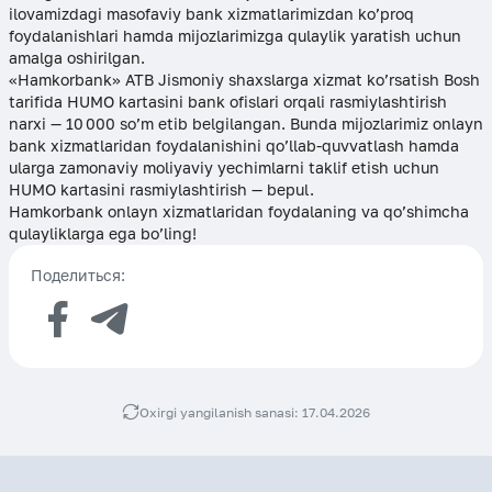
ilovamizdagi masofaviy bank xizmatlarimizdan ko’proq
foydalanishlari hamda mijozlarimizga qulaylik yaratish uchun
amalga oshirilgan.
«Hamkorbank» ATB Jismoniy shaxslarga xizmat ko’rsatish Bosh
tarifida HUMO kartasini bank ofislari orqali rasmiylashtirish
narxi — 10 000 so’m etib belgilangan. Bunda mijozlarimiz onlayn
bank xizmatlaridan foydalanishini qo’llab-quvvatlash hamda
ularga zamonaviy moliyaviy yechimlarni taklif etish uchun
HUMO kartasini rasmiylashtirish — bepul.
Hamkorbank onlayn xizmatlaridan foydalaning va qo’shimcha
qulayliklarga ega bo’ling!
Поделиться:
Oxirgi yangilanish sanasi: 17.04.2026