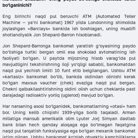
bo‘lganinichi?
Eng birinchi naqd pul beruvchi ATM (Automated Teller
Machine — ya’ni bankomat) 1967 yilda Londonning shimolida
joylashgan «Barclays» bankida ish boshlagan, uning muallifi
shotlandiyalik Jon Shepard-Barron hisoblanadi.
Jon Shepard-Barronga bankomat yaratish g‘oyasining paydo
bo‘lishiga turtki bergan omil esa shokolad avtomatining ish
faoliyati bo‘lgan. U paytda mijozning hisob varag‘ida pul
mavjudligini tekshirishning iloji yo‘qligi sababli, bankomatdan
naqd pul yechish limiti 10 funt etib belgilangan. Ushbu ATM
«kartasiz» bankomat bo‘lib, bankda oldindan olinishi kerak
bo‘lgan maxsus vaucher (chek) evaziga naqd pul bergan.
Chekni qalbakilashtirishning oldini olish uchun cheklarda past
darajadagi radioaktiv yorliq (uglerod) mavjud bo‘lgan.
Har narsaning asosi bo‘lganidek, bankomatlarning «otasi» ham
bor. Uning kelib chiqishi 1939-yilga borib taqaladi. Arman
millatiga mansub amerikalik olim Lyuter Jorj Simyan dastlab
bank bilan hech qanday aloqaga ega bo‘lmagan faqatgina
naqd pul tarqatish funksiyasiga ega bo‘lgan mexanik bankomat
ixtiro qilgan. Ushbu bankomat ko‘plab obyektiv kamchiliklarga